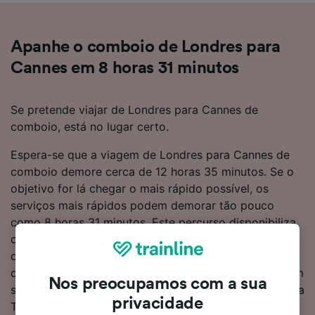
Apanhe o comboio de Londres para
Cannes em 8 horas 31 minutos
Se pretende viajar de Londres para Cannes de
comboio, está no lugar certo.
Espera-se que a viagem de Londres para Cannes de
comboio demore cerca de 12 horas 35 minutos. Se o
objetivo for lá chegar o mais rápido possível, os
serviços mais rápidos podem demorar tão pouco
como 8 horas 31 minutos. Este percurso disponibiliza
cerca de 17 comboios por dia, que percorrem a
distância de 1031 km. Precisa de fazer 1 transbordo
durante a viagem para Cannes, sendo que não existem
Nos preocupamos com a sua
serviços diretos neste percurso. Tanto os comboios da
privacidade
TGV como da Eurostar operam neste percurso,