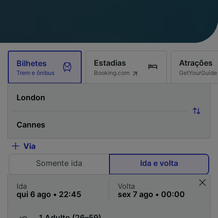
Estadias
Atrações
Bilhetes
Booking.com
GetYourGuide
Trem e ônibus
Via
Somente ida
Ida e volta
Ida
Volta
1 Adulto (26–59)