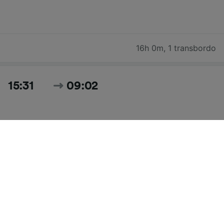
16h 0m
,
1 transbordo
15:31
09:02
17h 31m
,
3 transbordos
Pesquisar todos os horários e preços para hoje