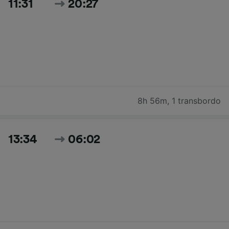
11:31
20:27
8h 56m
,
1 transbordo
13:34
06:02