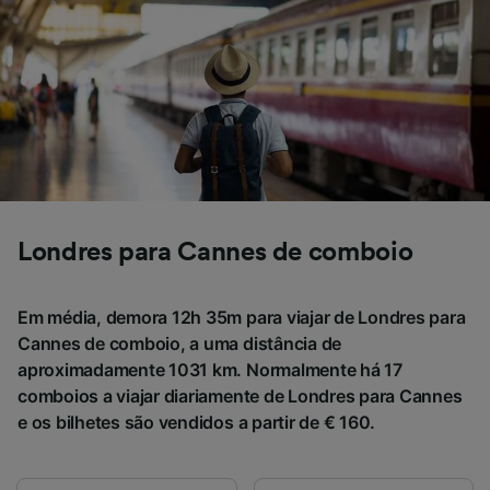
não serão utilizados para fins de rastreamento
se você tiver pedido para não ser rastreado.
Nós e nossos parceiros processamos os
dados para fornecer:
Usar dados exatos de geolocalização.
Verificar ativamente as características do
dispositivo para identificação. Armazenar e/ou
acessar informações em um dispositivo.
Publicidade e conteúdo personalizados,
medição de publicidade e conteúdo, pesquisa
Londres para Cannes de comboio
de público e desenvolvimento de serviços..
Lista de parceiros (fornecedores)
Em média, demora 12h 35m para viajar de Londres para
Cannes de comboio, a uma distância de
aproximadamente 1031 km. Normalmente há 17
comboios a viajar diariamente de Londres para Cannes
e os bilhetes são vendidos a partir de € 160.