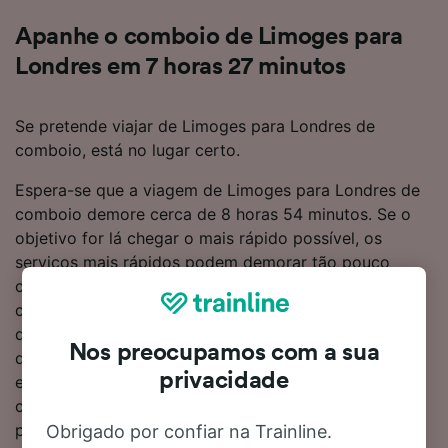
Apanhe o comboio de Limoges para
Londres em 7 horas 27 minutos
Se pretende viajar de Limoges para Londres de
comboio, está no lugar certo.
Espera-se que a viagem de Limoges para Londres de
comboio demore cerca de 8 horas 54 minutos. Se o
objetivo for lá chegar o mais rápido possível, os
serviços mais rápidos podem demorar tão pouco
como 7 horas 27 minutos. Este percurso disponibiliza
cerca de 11 comboios por dia, que percorrem a
distância de 638 km. Precisa de fazer 1 transbordo
Nos preocupamos com a sua
durante a viagem para Londres, sendo que não
privacidade
existem serviços diretos neste percurso. Tanto os
comboios da Eurostar como da SNCF operam neste
percurso, oferecendo serviços modernos e
Obrigado por confiar na Trainline.