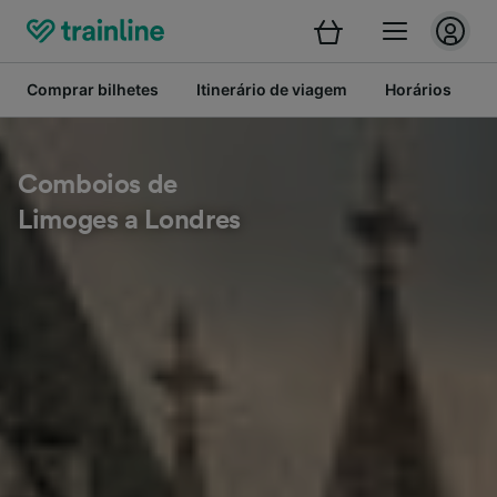
Comprar bilhetes
Itinerário de viagem
Horários
B
Comboios de
Limoges a Londres