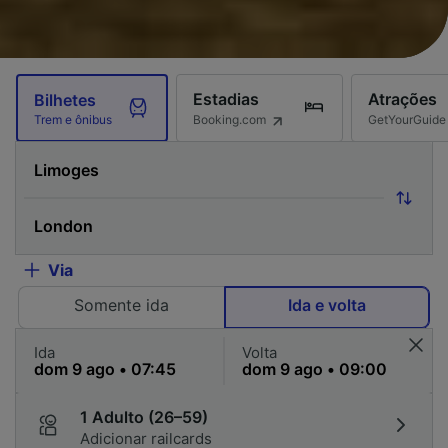
Estadias
Atrações
Bilhetes
Booking.com
GetYourGuide
Trem e ônibus
Via
Somente ida
Ida e volta
Ida
Volta
1 Adulto (26–59)
Adicionar railcards