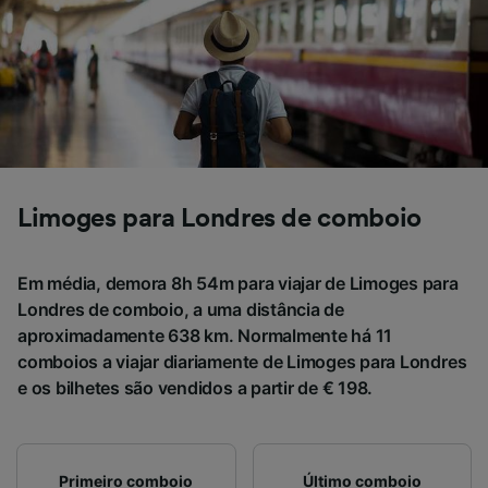
Nós e nossos parceiros processamos os
dados para fornecer:
Usar dados exatos de geolocalização.
Verificar ativamente as características do
dispositivo para identificação. Armazenar e/ou
acessar informações em um dispositivo.
Publicidade e conteúdo personalizados,
medição de publicidade e conteúdo, pesquisa
de público e desenvolvimento de serviços..
Limoges para Londres de comboio
Lista de parceiros (fornecedores)
Em média, demora 8h 54m para viajar de Limoges para
Londres de comboio, a uma distância de
aproximadamente 638 km. Normalmente há 11
comboios a viajar diariamente de Limoges para Londres
e os bilhetes são vendidos a partir de € 198.
Primeiro comboio
Último comboio