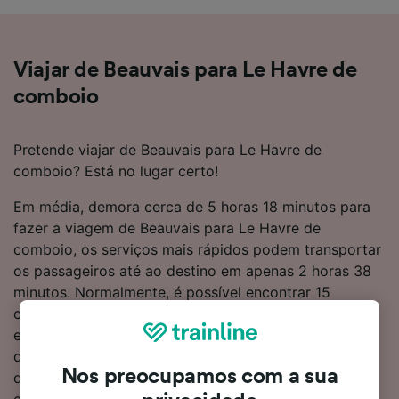
Viajar de Beauvais para Le Havre de
comboio
Pretende viajar de Beauvais para Le Havre de
comboio? Está no lugar certo!
Em média, demora cerca de 5 horas 18 minutos para
fazer a viagem de Beauvais para Le Havre de
comboio, os serviços mais rápidos podem transportar
os passageiros até ao destino em apenas 2 horas 38
minutos. Normalmente, é possível encontrar 15
comboios por dia a percorrer a distância de 142 km
entre estes dois destinos. Terá de fazer 1 transbordo
durante a sua viagem até Le Havre. O mais provável é
Nos preocupamos com a sua
que tenha de utilizar um comboio da SNCF para
chegar a Le Havre, sendo que esta é a operadora