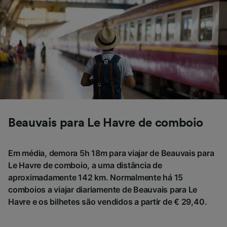
não serão utilizados para fins de rastreamento
se você tiver pedido para não ser rastreado.
Nós e nossos parceiros processamos os
dados para fornecer:
Usar dados exatos de geolocalização.
Verificar ativamente as características do
dispositivo para identificação. Armazenar e/ou
acessar informações em um dispositivo.
Publicidade e conteúdo personalizados,
medição de publicidade e conteúdo, pesquisa
Beauvais para Le Havre de comboio
de público e desenvolvimento de serviços..
Lista de parceiros (fornecedores)
Em média, demora 5h 18m para viajar de Beauvais para
Le Havre de comboio, a uma distância de
aproximadamente 142 km. Normalmente há 15
comboios a viajar diariamente de Beauvais para Le
Havre e os bilhetes são vendidos a partir de € 29,40.