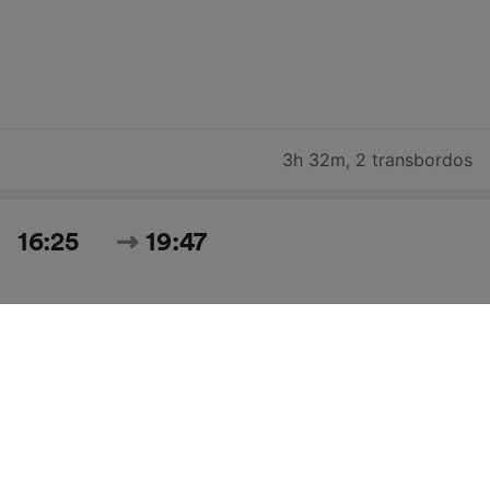
3h 32m
,
2 transbordos
16:25
19:47
3h 22m
,
2 transbordos