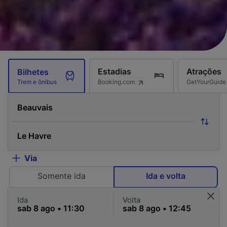
Estadias
Atrações
Bilhetes
Booking.com
GetYourGuide
Trem e ônibus
Via
Somente ida
Ida e volta
Ida
Volta