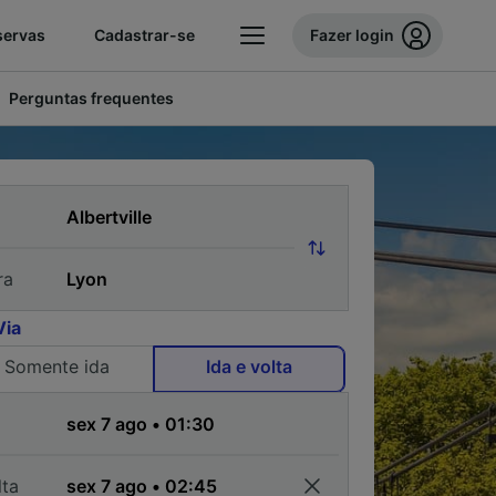
servas
Cadastrar-se
Fazer login
Perguntas frequentes
ra
Via
Somente ida
Ida e volta
a
lta