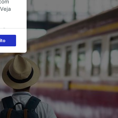
 com
 Veja
ações
es) para
ito
legítimo)
s e não
 para
acessar
zados,