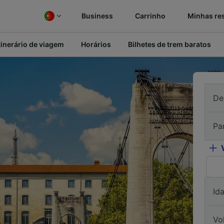
Business
Carrinho
Minhas re
tinerário de viagem
Horários
Bilhetes de trem baratos
De
Pa
Id
Vo