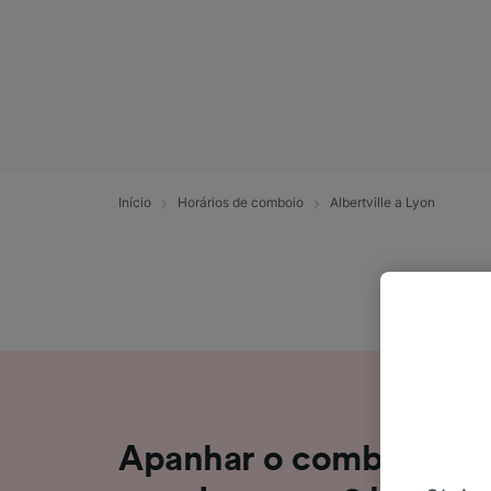
Início
Horários de comboio
Albertville a Lyon
Apanhar o comboio de A