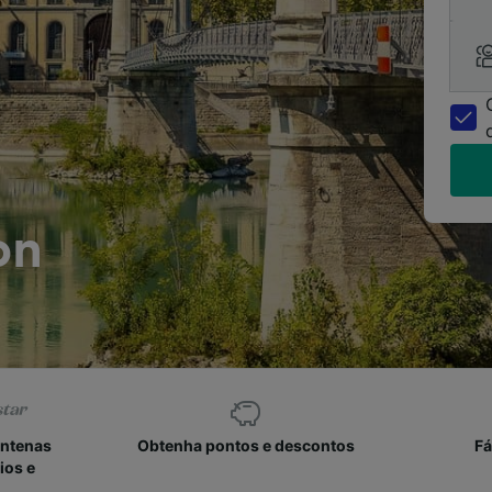
on
entenas
Obtenha pontos e descontos
Fá
ios e