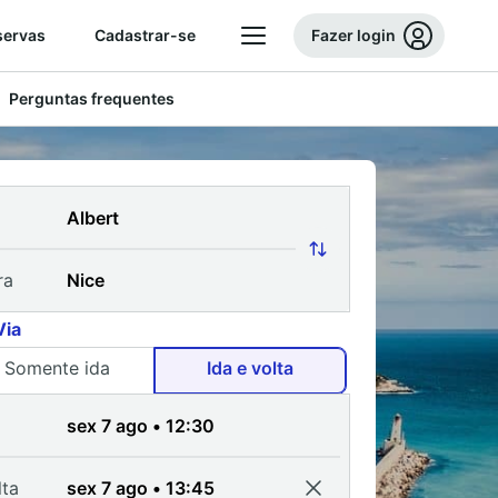
servas
Cadastrar-se
Fazer login
Perguntas frequentes
ra
Via
Somente ida
Ida e volta
a
lta