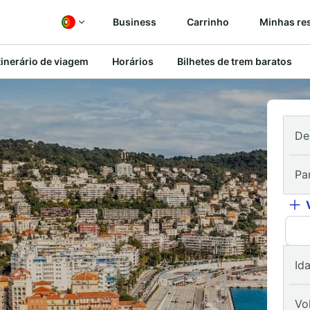
Business
Carrinho
Minhas re
tinerário de viagem
Horários
Bilhetes de trem baratos
De
Pa
Id
Vo