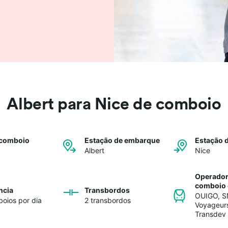
Albert para Nice de comboio
 comboio
Estação de embarque
Estação 
Albert
Nice
Operador
comboio 
ncia
Transbordos
OUIGO
,
S
oios por dia
2 transbordos
Voyageur
Transdev