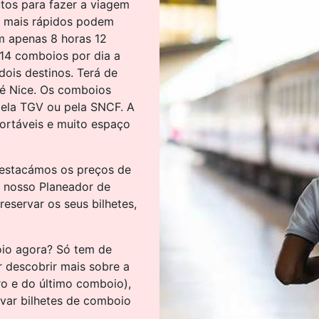
tos para fazer a viagem
s mais rápidos podem
m apenas 8 horas 12
 14 comboios por dia a
dois destinos. Terá de
té Nice. Os comboios
ela TGV ou pela SNCF. A
ortáveis e muito espaço
destacámos os preços de
o nosso Planeador de
eservar os seus bilhetes,
oio agora? Só tem de
r descobrir mais sobre a
ro e do último comboio),
rvar bilhetes de comboio