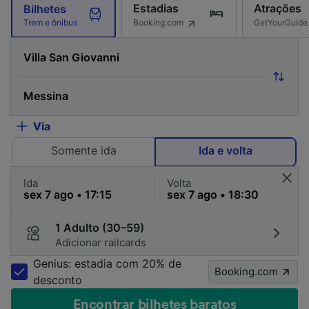
Estadias
Atrações
Bilhetes
Booking.com
GetYourGuide
Trem e ônibus
Via
Somente ida
Ida e volta
Ida
Volta
1 Adulto (30–59)
Adicionar railcards
Genius: estadia com 20% de
Booking.com
desconto
Encontrar bilhetes baratos