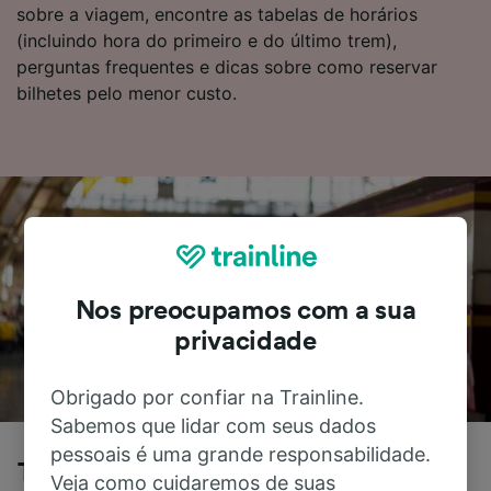
sobre a viagem, encontre as tabelas de horários
(incluindo hora do primeiro e do último trem),
perguntas frequentes e dicas sobre como reservar
bilhetes pelo menor custo.
Nos preocupamos com a sua
privacidade
Obrigado por confiar na Trainline.
Sabemos que lidar com seus dados
pessoais é uma grande responsabilidade.
Torino Porta Nuova para Firenze
Veja como cuidaremos de suas