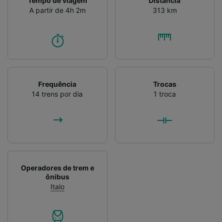
Tempo de viagem
Distância
Verificar ativamente as características do
A partir de 4h 2m
313 km
dispositivo para identificação. Armazenar e/ou
acessar informações em um dispositivo.
Publicidade e conteúdo personalizados,
medição de publicidade e conteúdo, pesquisa
de público e desenvolvimento de serviços..
Lista de parceiros (fornecedores)
Frequência
Trocas
14 trens por dia
1 troca
Operadores de trem e
ônibus
Italo