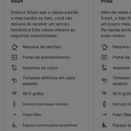
Smart
Prima
Embora Smart seja a classe padrão
Além de todas a
e mais barata da Italo, você não
Smart, a Italo 
deixará de receber um serviço
um pouco mais,
fantástico! Esta classe oferece as
fila rápida excl
seguintes comodidades:
boas-vindas.
Maquina de lanches
Maquina 
Portal de entretenimento
Portal de
Assentos de couro
Assentos
Tomadas elétricas em cada
Tomadas 
assento
assento
Wi-fi grátis
Wi-fi grát
Serviço de boas-vindas
Serviço 
Pular filas
Pular filas
Espaço extra para as pernas
Espaço ex