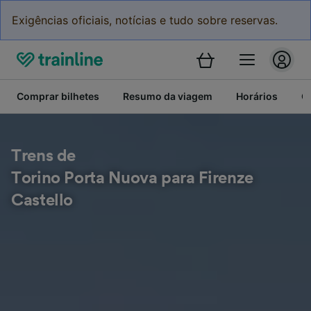
Exigências oficiais, notícias e tudo sobre reservas.
Comprar bilhetes
Resumo da viagem
Horários
C
Trens de
Torino Porta Nuova para Firenze
Castello