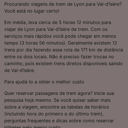
Procurando viagens de trem de Lyon para Val-d’Isère?
Nós e nossos parceiros processamos os
Você está no lugar certo!
dados para fornecer:
Em média, leva cerca de 5 horas 12 minutos para
Usar dados exatos de geolocalização.
Verificar ativamente as características do
viajar de Lyon para Val-d’Isère de trem. Com os
dispositivo para identificação. Armazenar e/ou
serviços mais rápidos você pode chegar em menos
acessar informações em um dispositivo.
tempo (3 horas 56 minutos). Geralmente existem 12
Publicidade e conteúdo personalizados,
trens por dia fazendo essa rota de 171 km de distância
medição de publicidade e conteúdo, pesquisa
entre os dois locais. Não é preciso fazer trocas no
de público e desenvolvimento de serviços..
caminho, pois existem trens diretos disponíveis saindo
Lista de parceiros (fornecedores)
de Val-d’Isère.
Para ajudá-lo a obter o melhor custo
Quer reservar passagens de trem agora? Inicie sua
pesquisa hoje mesmo. Se você quiser saber mais
sobre a viagem, encontre as tabelas de horários
(incluindo hora do primeiro e do último trem),
perguntas frequentes e dicas sobre como reservar
bilhetes pelo menor custo.