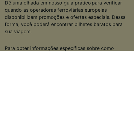
Dê uma olhada em nosso guia prático para verificar
quando as operadoras ferroviárias europeias
disponibilizam promoções e ofertas especiais. Dessa
forma, você poderá encontrar bilhetes baratos para
sua viagem.
Para obter informações específicas sobre como
conseguir bilhetes baratos, confira nossa central de
bilhetes de trem na Europa.
§
É possível que algumas empresas ferroviárias não ofereçam nenhum
tipo de bilhete Advance ou promoções mais baratas para reservas
antecipadas. Em raras ocasiões, as empresas ferroviárias poderão optar
por oferecer promoções especiais mais próximas da data dos bilhetes
de última hora ou de disponibilização tardia. Esse procedimento é uma
opção de cada empresa ferroviária.