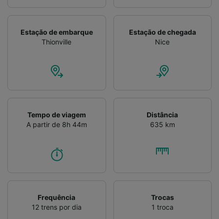
Verificar ativamente as características do
dispositivo para identificação. Armazenar e/ou
acessar informações em um dispositivo.
Estação de embarque
Estação de chegada
Publicidade e conteúdo personalizados,
Thionville
Nice
medição de publicidade e conteúdo, pesquisa
de público e desenvolvimento de serviços..
Lista de parceiros (fornecedores)
Tempo de viagem
Distância
A partir de 8h 44m
635 km
Frequência
Trocas
12 trens por dia
1 troca