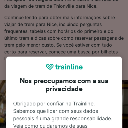
da viagem de trem de Thionville para Nice.
Continue lendo para obter mais informações sobre
viajar de trem para Nice, incluindo perguntas
frequentes, tabelas com horários do primeiro e do
último trem e dicas sobre como reservar passagens de
trem pelo menor custo. Se você estiver com tudo
certo para reservar, comece uma busca por bilhetes
hoje mesmo.
Nos preocupamos com a sua
privacidade
Obrigado por confiar na Trainline.
Sabemos que lidar com seus dados
pessoais é uma grande responsabilidade.
Veja como cuidaremos de suas