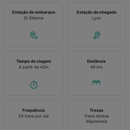
Verificar ativamente as características do
dispositivo para identificação. Armazenar e/ou
Estação de embarque
Estação de chegada
acessar informações em um dispositivo.
St-Étienne
Lyon
Publicidade e conteúdo personalizados,
medição de publicidade e conteúdo, pesquisa
de público e desenvolvimento de serviços..
Lista de parceiros (fornecedores)
Tempo de viagem
Distância
A partir de 42m
49 km
Frequência
Trocas
54 trens por dia
Trens diretos
disponíveis