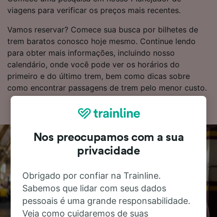
viagens para verificar os preços mais recentes.
Vamos reservar? Comece sua busca por bilhetes de
trem baratos conosco hoje mesmo. Continue lendo
para obter mais informações, incluindo nosso
calendário, onde você pode ver os horários do
primeiro e do último trem, bem como dicas sobre
como encontrar passagens de trem pelo menor custo.
Nos preocupamos com a sua
privacidade
Obrigado por confiar na Trainline.
Sabemos que lidar com seus dados
pessoais é uma grande responsabilidade.
Veja como cuidaremos de suas