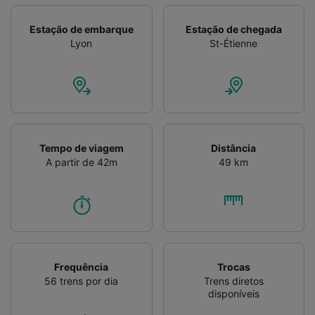
Verificar ativamente as características do
dispositivo para identificação. Armazenar e/ou
Estação de embarque
Estação de chegada
acessar informações em um dispositivo.
Lyon
St-Étienne
Publicidade e conteúdo personalizados,
medição de publicidade e conteúdo, pesquisa
de público e desenvolvimento de serviços..
Lista de parceiros (fornecedores)
Tempo de viagem
Distância
A partir de 42m
49 km
Frequência
Trocas
56 trens por dia
Trens diretos
disponíveis