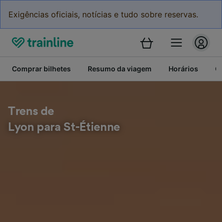
Exigências oficiais, notícias e tudo sobre reservas.
Comprar bilhetes
Resumo da viagem
Horários
C
Trens de
Lyon para St-Étienne