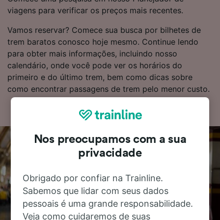
viagens para verificar os preços mais recentes.
Vamos reservar? Comece sua busca por bilhetes de
trem baratos conosco hoje mesmo. Continue lendo
para obter mais informações, incluindo nosso
calendário, onde você pode ver os horários do
primeiro e do último trem, bem como dicas sobre
como encontrar passagens de trem pelo menor custo.
Nos preocupamos com a sua
privacidade
Obrigado por confiar na Trainline.
Sabemos que lidar com seus dados
pessoais é uma grande responsabilidade.
Veja como cuidaremos de suas