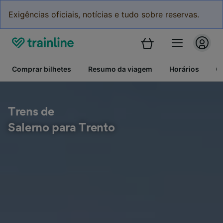
Exigências oficiais, notícias e tudo sobre reservas.
Comprar bilhetes
Resumo da viagem
Horários
C
Trens de
Salerno para Trento