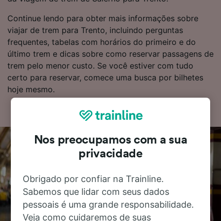
Continue lendo para obter mais informações sobre
viajar de trem para Trento, incluindo perguntas
frequentes, tabelas com horários do primeiro e do
último trem e dicas sobre como reservar passagens de
trem pelo menor custo. Se você estiver com tudo
certo para reservar, comece uma busca por bilhetes
hoje mesmo.
Nos preocupamos com a sua
privacidade
Obrigado por confiar na Trainline.
Sabemos que lidar com seus dados
pessoais é uma grande responsabilidade.
Veja como cuidaremos de suas