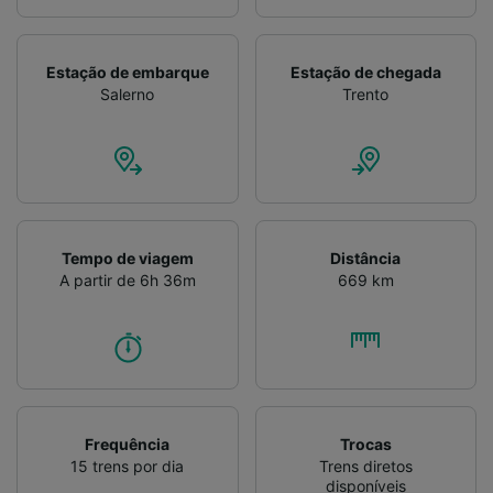
Verificar ativamente as características do
dispositivo para identificação. Armazenar e/ou
acessar informações em um dispositivo.
Estação de embarque
Estação de chegada
Publicidade e conteúdo personalizados,
Salerno
Trento
medição de publicidade e conteúdo, pesquisa
de público e desenvolvimento de serviços..
Lista de parceiros (fornecedores)
Tempo de viagem
Distância
A partir de 6h 36m
669 km
Frequência
Trocas
15 trens por dia
Trens diretos
disponíveis