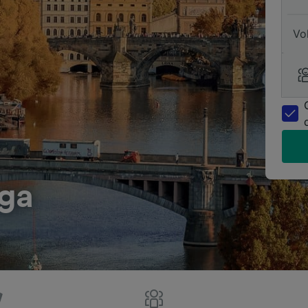
Vo
aga