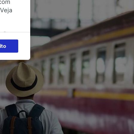
 com
 Veja
ações
es) para
ito
legítimo)
s e não
 para
acessar
zados,