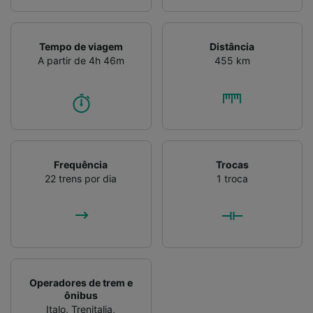
Verificar ativamente as características do
dispositivo para identificação. Armazenar e/ou
acessar informações em um dispositivo.
Tempo de viagem
Distância
Publicidade e conteúdo personalizados,
A partir de 4h 46m
455 km
medição de publicidade e conteúdo, pesquisa
de público e desenvolvimento de serviços..
Lista de parceiros (fornecedores)
Frequência
Trocas
22 trens por dia
1 troca
Operadores de trem e
ônibus
Italo
,
Trenitalia
,