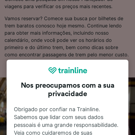
viagens para verificar os preços mais recentes.
Vamos reservar? Comece sua busca por bilhetes de
trem baratos conosco hoje mesmo. Continue lendo
para obter mais informações, incluindo nosso
calendário, onde você pode ver os horários do
primeiro e do último trem, bem como dicas sobre
como encontrar passagens de trem pelo menor custo.
Nos preocupamos com a sua
privacidade
Obrigado por confiar na Trainline.
Sabemos que lidar com seus dados
pessoais é uma grande responsabilidade.
Veja como cuidaremos de suas