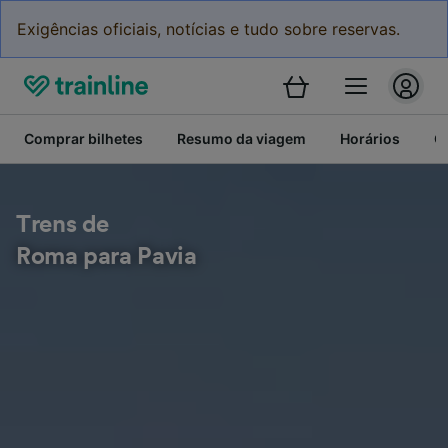
Exigências oficiais, notícias e tudo sobre reservas.
Comprar bilhetes
Resumo da viagem
Horários
C
Trens de
Roma para Pavia