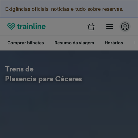
Exigências oficiais, notícias e tudo sobre reservas.
Comprar bilhetes
Resumo da viagem
Horários
Bi
Trens de
Plasencia para Cáceres