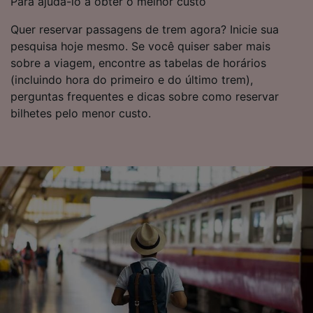
Para ajudá-lo a obter o melhor custo
não serão utilizados para fins de rastreamento
se você tiver pedido para não ser rastreado.
Quer reservar passagens de trem agora? Inicie sua
pesquisa hoje mesmo. Se você quiser saber mais
Nós e nossos parceiros processamos os
sobre a viagem, encontre as tabelas de horários
dados para fornecer:
(incluindo hora do primeiro e do último trem),
Usar dados exatos de geolocalização.
perguntas frequentes e dicas sobre como reservar
Verificar ativamente as características do
bilhetes pelo menor custo.
dispositivo para identificação. Armazenar e/ou
acessar informações em um dispositivo.
Publicidade e conteúdo personalizados,
medição de publicidade e conteúdo, pesquisa
de público e desenvolvimento de serviços..
Lista de parceiros (fornecedores)