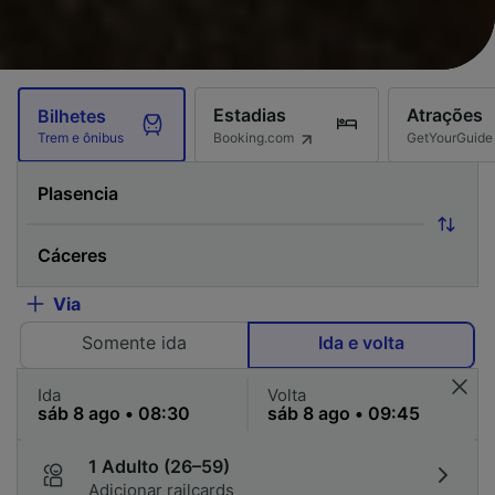
Estadias
Atrações
Bilhetes
Booking.com
GetYourGuide
Trem e ônibus
Via
Somente ida
Ida e volta
Ida
Volta
1 Adulto (26–59)
Adicionar railcards