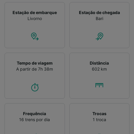
Verificar ativamente as características do
dispositivo para identificação. Armazenar e/ou
Estação de embarque
Estação de chegada
acessar informações em um dispositivo.
Livorno
Bari
Publicidade e conteúdo personalizados,
medição de publicidade e conteúdo, pesquisa
de público e desenvolvimento de serviços..
Lista de parceiros (fornecedores)
Tempo de viagem
Distância
A partir de 7h 38m
602 km
Frequência
Trocas
16 trens por dia
1 troca