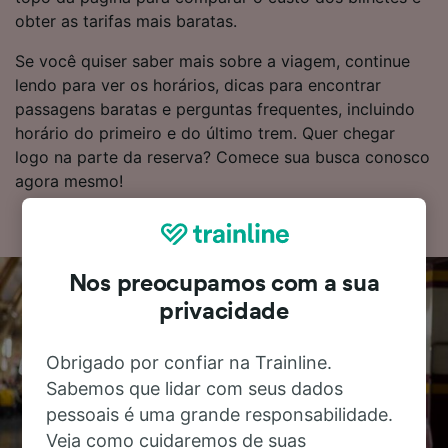
obter as tarifas mais baratas.
Se você quiser saber mais sobre a viagem, continue
lendo para ver os horários, dicas para encontrar
passagens baratas e perguntas frequentes, incluindo
horário do primeiro e do último trem. Quer chegar
logo na parte da reserva? Comece sua busca conosco
agora mesmo!
Nos preocupamos com a sua
privacidade
Obrigado por confiar na Trainline.
Sabemos que lidar com seus dados
pessoais é uma grande responsabilidade.
Veja como cuidaremos de suas