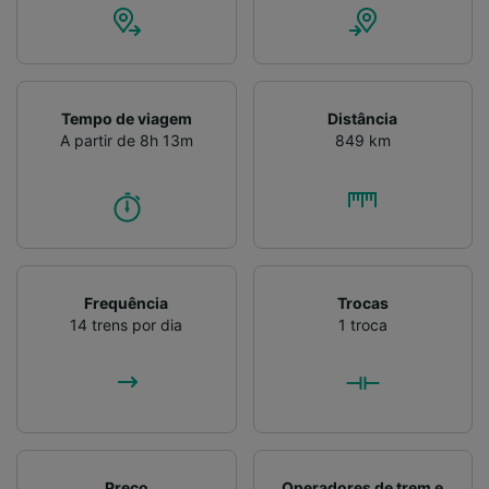
Verificar ativamente as características do
dispositivo para identificação. Armazenar e/ou
acessar informações em um dispositivo.
Publicidade e conteúdo personalizados,
medição de publicidade e conteúdo, pesquisa
Tempo de viagem
Distância
de público e desenvolvimento de serviços..
A partir de 8h 13m
849 km
Lista de parceiros (fornecedores)
Frequência
Trocas
14 trens por dia
1 troca
Preço
Operadores de trem e