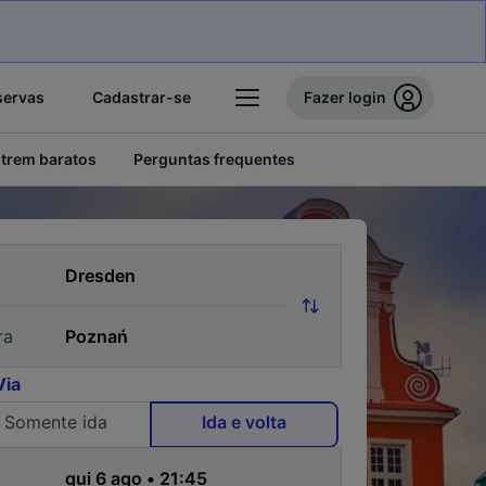
servas
Cadastrar-se
Fazer login
 trem baratos
Perguntas frequentes
ra
Via
Somente ida
Ida e volta
a