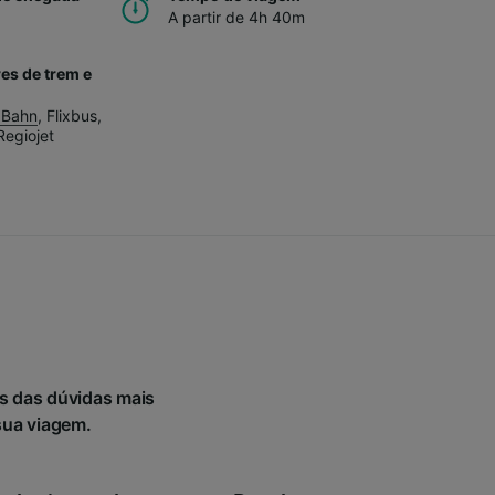
A partir de 4h 40m
es de trem e
 Bahn
,
Flixbus
,
Regiojet
s das dúvidas mais
sua viagem.