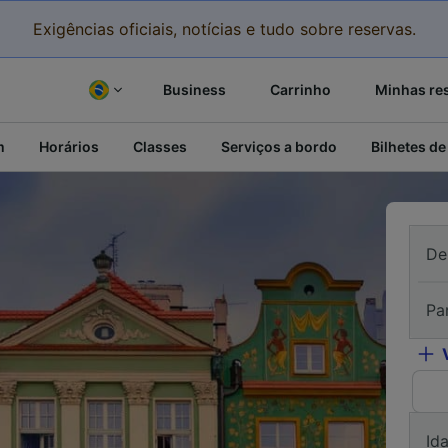
Exigências oficiais, notícias e tudo sobre reservas.
Business
Carrinho
Minhas re
m
Horários
Classes
Serviços a bordo
Bilhetes de
De
Pa
Id