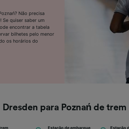
e parceiros (fornecedores)
 Poznań? Não precisa
! Se quiser saber um
ode encontrar a tabela
ervar bilhetes pelo menor
ndo os horários do
Dresden para Poznań de trem
trem
Estação de embarque
Estação 