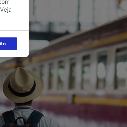
 com
 Veja
ações
es) para
ito
legítimo)
s e não
 para
acessar
zados,