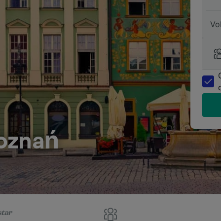
Vo
oznań