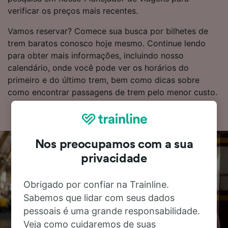
verificar os preços mais recentes.
Vamos reservar? Comece sua busca por bilhetes de
trem baratos conosco hoje mesmo. Continue lendo
para obter mais informações, incluindo nosso
calendário, onde você pode ver os horários do
primeiro e do último trem, bem como dicas sobre
como encontrar passagens de trem pelo menor custo.
Nos preocupamos com a sua
privacidade
Obrigado por confiar na Trainline.
Sabemos que lidar com seus dados
pessoais é uma grande responsabilidade.
Veja como cuidaremos de suas