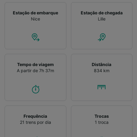
Verificar ativamente as características do
dispositivo para identificação. Armazenar e/ou
Estação de embarque
Estação de chegada
acessar informações em um dispositivo.
Nice
Lille
Publicidade e conteúdo personalizados,
medição de publicidade e conteúdo, pesquisa
de público e desenvolvimento de serviços..
Lista de parceiros (fornecedores)
Tempo de viagem
Distância
A partir de 7h 37m
834 km
Frequência
Trocas
21 trens por dia
1 troca