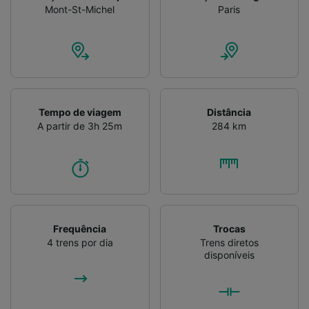
Verificar ativamente as características do
Mont-St-Michel
Paris
dispositivo para identificação. Armazenar e/ou
acessar informações em um dispositivo.
Publicidade e conteúdo personalizados,
medição de publicidade e conteúdo, pesquisa
de público e desenvolvimento de serviços..
Lista de parceiros (fornecedores)
Tempo de viagem
Distância
A partir de 3h 25m
284 km
Frequência
Trocas
4 trens por dia
Trens diretos
disponíveis