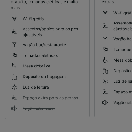
gratuito, tomadas elétricas e muito
extras.
mais.
Wi-fi grát
Wi-fi grátis
Assentos/
Assentos/apoios para os pés
ajustávei
ajustáveis
Vagão bar
Vagão bar/restaurante
Tomadas e
Tomadas elétricas
Mesa dob
Mesa dobrável
Depósito
Depósito de bagagem
Luz de le
Luz de leitura
Espaço ex
Espaço extra para as pernas
Vagão sil
Vagão silencioso