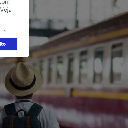
 com
 Veja
ações
es) para
ito
legítimo)
s e não
 para
acessar
zados,