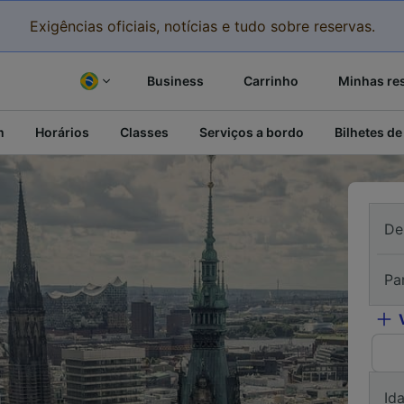
Exigências oficiais, notícias e tudo sobre reservas.
Business
Carrinho
Minhas re
m
Horários
Classes
Serviços a bordo
Bilhetes de
De
Pa
Id