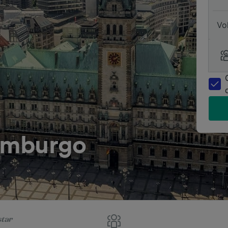
Vo
amburgo