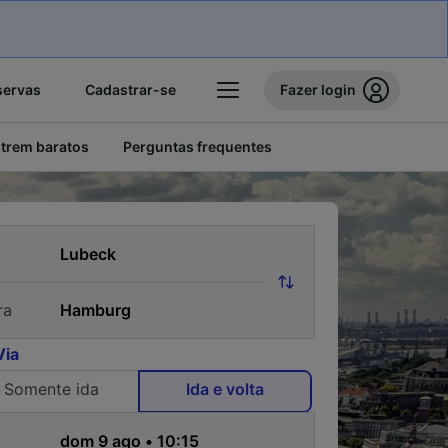
servas
Cadastrar-se
Fazer login
 trem baratos
Perguntas frequentes
ra
Via
Somente ida
Ida e volta
a