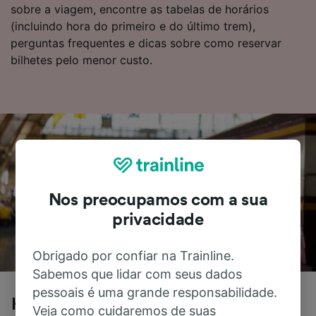
sobre a viagem, encontre as tabelas de horários
(incluindo hora do primeiro e do último trem),
perguntas frequentes e dicas sobre como reservar
bilhetes pelo menor custo.
Nos preocupamos com a sua
privacidade
Obrigado por confiar na Trainline.
Sabemos que lidar com seus dados
pessoais é uma grande responsabilidade.
Hamburgo para Londres de trem
Veja como cuidaremos de suas