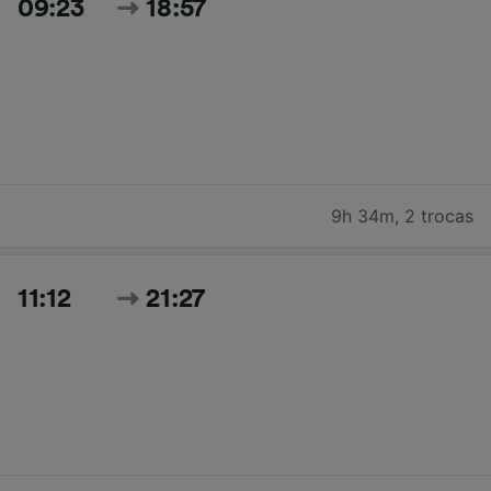
09:23
18:57
9h 34m
,
2 trocas
11:12
21:27