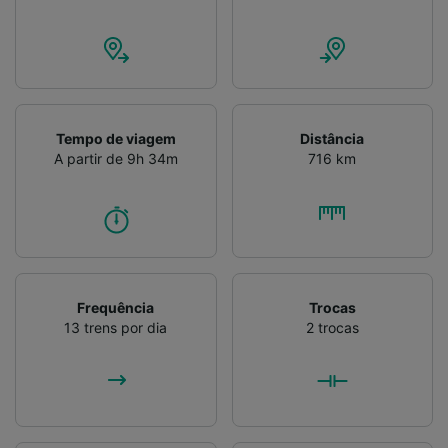
Verificar ativamente as características do
dispositivo para identificação. Armazenar e/ou
acessar informações em um dispositivo.
Publicidade e conteúdo personalizados,
medição de publicidade e conteúdo, pesquisa
de público e desenvolvimento de serviços..
Tempo de viagem
Distância
Lista de parceiros (fornecedores)
A partir de 9h 34m
716 km
Frequência
Trocas
13 trens por dia
2 trocas