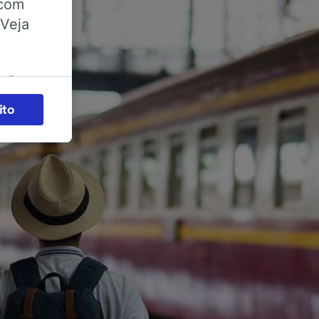
 com
 Veja
ações
es) para
ito
legítimo)
s e não
 para
acessar
zados,