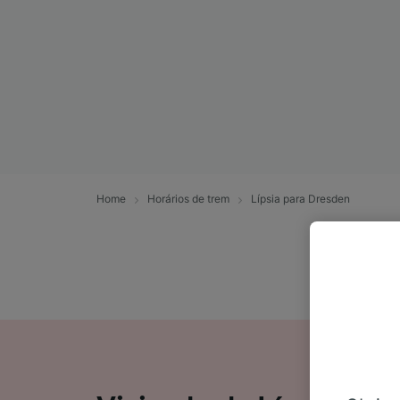
Home
Horários de trem
Lípsia para Dresden