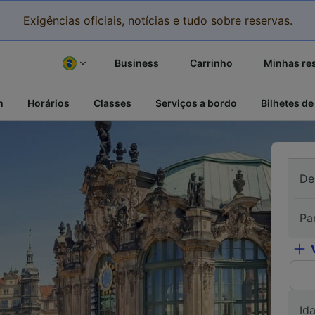
Exigências oficiais, notícias e tudo sobre reservas.
Business
Carrinho
Minhas re
m
Horários
Classes
Serviços a bordo
Bilhetes de
De
Pa
Id