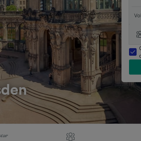
Vo
sden