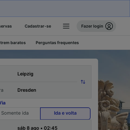
servas
Cadastrar-se
Fazer login
 trem baratos
Perguntas frequentes
ra
Via
Somente ida
Ida e volta
a