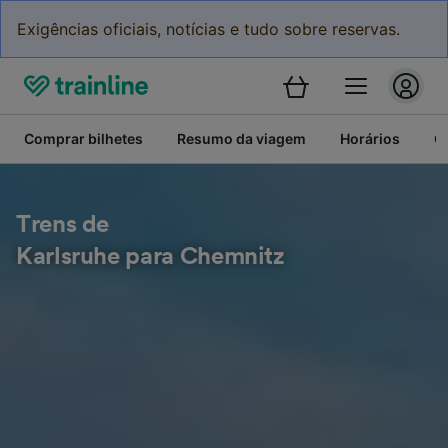
Exigências oficiais, notícias e tudo sobre reservas.
Comprar bilhetes
Resumo da viagem
Horários
C
Trens de
Karlsruhe para Chemnitz