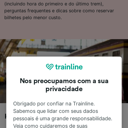
(incluindo hora do primeiro e do último trem),
perguntas frequentes e dicas sobre como reservar
bilhetes pelo menor custo.
Nos preocupamos com a sua
privacidade
Obrigado por confiar na Trainline.
Sabemos que lidar com seus dados
Karlsruhe para Chemnitz de trem
pessoais é uma grande responsabilidade.
Veja como cuidaremos de suas