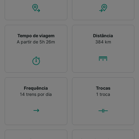
Verificar ativamente as características do
dispositivo para identificação. Armazenar e/ou
acessar informações em um dispositivo.
Publicidade e conteúdo personalizados,
medição de publicidade e conteúdo, pesquisa
de público e desenvolvimento de serviços..
Tempo de viagem
Distância
A partir de 5h 26m
384 km
Lista de parceiros (fornecedores)
Frequência
Trocas
14 trens por dia
1 troca