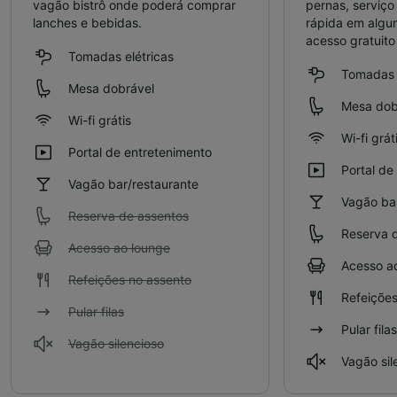
vagão bistrô onde poderá comprar
pernas, serviço 
lanches e bebidas.
rápida em algu
acesso gratuito
Tomadas elétricas
Tomadas e
Mesa dobrável
Mesa dob
Wi-fi grátis
Wi-fi grát
Portal de entretenimento
Portal de
Vagão bar/restaurante
Vagão bar
Reserva de assentos
Reserva 
Acesso ao lounge
Acesso a
Refeições no assento
Refeições
Pular filas
Pular filas
Vagão silencioso
Vagão sil