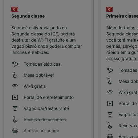
Segunda classe
Primeira class
Se você estiver viajando na
Além de todas 
Segunda classe do ICE, poderá
Segunda classe,
desfrutar de Wi-Fi gratuito e um
você terá mais
vagão bistrô onde poderá comprar
pernas, serviço 
lanches e bebidas.
rápida em algu
acesso gratuito
Tomadas elétricas
Tomadas e
Mesa dobrável
Mesa dob
Wi-fi grátis
Wi-fi grát
Portal de entretenimento
Portal de
Vagão bar/restaurante
Vagão bar
Reserva de assentos
Reserva 
Acesso ao lounge
Acesso a