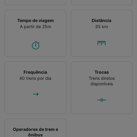
Verificar ativamente as características do
dispositivo para identificação. Armazenar e/ou
acessar informações em um dispositivo.
Tempo de viagem
Distância
Publicidade e conteúdo personalizados,
A partir de 25m
35 km
medição de publicidade e conteúdo, pesquisa
de público e desenvolvimento de serviços..
Lista de parceiros (fornecedores)
Frequência
Trocas
40 trens por dia
Trens diretos
disponíveis
Operadores de trem e
ônibus