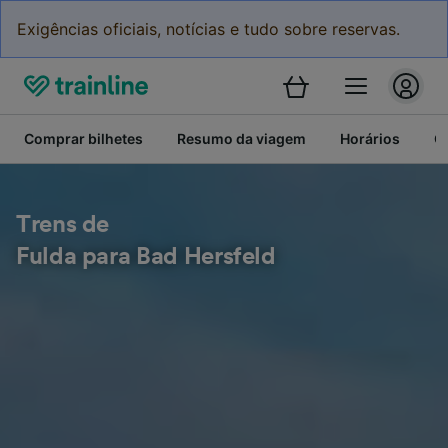
Exigências oficiais, notícias e tudo sobre reservas.
Comprar bilhetes
Resumo da viagem
Horários
C
Trens de
Fulda para Bad Hersfeld