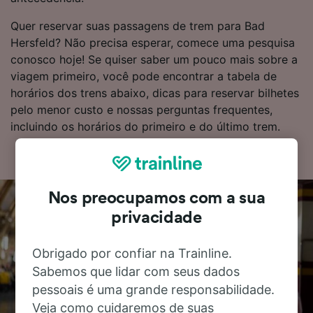
Quer reservar suas passagens de trem para Bad
Hersfeld? Não precisa esperar, comece uma pesquisa
conosco hoje! Se quiser saber um pouco mais sobre a
viagem primeiro, você pode encontrar a tabela de
horários dos trens abaixo, dicas para reservar bilhetes
pelo menor custo e nossas perguntas frequentes,
incluindo os horários do primeiro e do último trem.
Nos preocupamos com a sua
privacidade
Obrigado por confiar na Trainline.
Sabemos que lidar com seus dados
pessoais é uma grande responsabilidade.
Veja como cuidaremos de suas