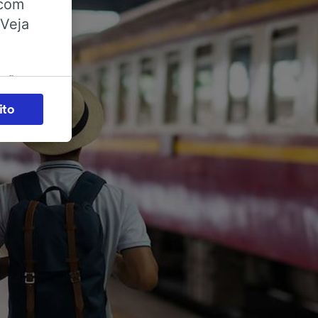
 com
 Veja
ações
es) para
ito
legítimo)
s e não
 para
acessar
zados,