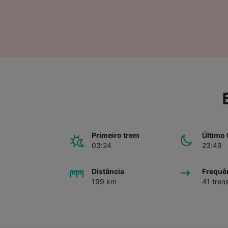
Lista d
Primeiro trem
Último 
03:24
23:49
Distância
Frequê
199 km
41 tren