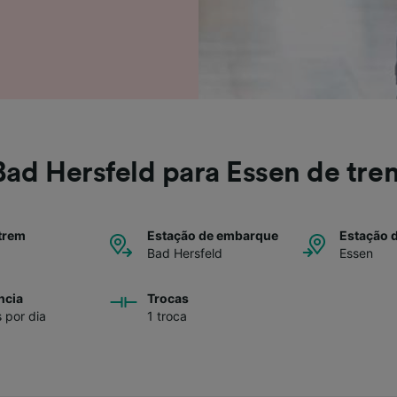
e parceiros (fornecedores)
Bad Hersfeld para Essen de tre
trem
Estação de embarque
Estação 
Bad Hersfeld
Essen
ncia
Trocas
s por dia
1 troca