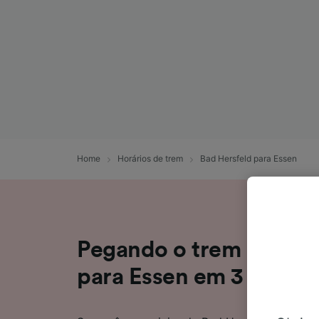
Home
Horários de trem
Bad Hersfeld para Essen
Pegando o trem de Bad
para Essen em 3 horas 