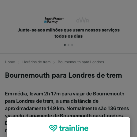
Junte-se aos milhões que usam nossos serviços
todos os dias
Home
Horários de trem
Bournemouth para Londres
Bournemouth para Londres de trem
Em média, levam 2h 17m para viajar de Bournemouth
para Londres de trem, a uma distância de
aproximadamente 149 km. Normalmente são 136 trens
viajando diariamente de Bournemouth para Londres.
Bilhetes para este trajeto a partir de € 15,20 quando
reservados com antecedência.