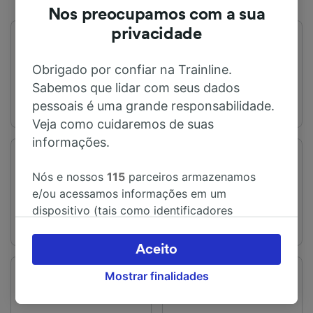
Nos preocupamos com a sua
privacidade
Primeiro trem
Último trem
04:09
22:12
Obrigado por confiar na Trainline.
Sabemos que lidar com seus dados
pessoais é uma grande responsabilidade.
Veja como cuidaremos de suas
informações.
Estação de embarque
Estação de chegada
Nós e nossos
115
parceiros armazenamos
Bournemouth
Londres
e/ou acessamos informações em um
dispositivo (tais como identificadores
exclusivos em cookies) para processar dados
pessoais. Você pode aceitar ou gerenciar as
Aceito
suas escolhas (incluindo o seu direito se opor
Mostrar finalidades
à aplicação do interesse legítimo) clicando
Tempo de viagem
Distância
abaixo ou a qualquer momento, na página da
A partir de 1h 45m
149 km
política de privacidade. Estas escolhas serão