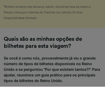
§
Bilhete somente ida Advance adulto. Excluindo taxa de reserva.
Preços vistos por clientes da Trainline nos últimos 30 dias.
Disponibilidade limitada.
Quais são as minhas opções de
bilhetes para esta viagem?
Se você é como nós, provavelmente já viu o grande
número de tipos de bilhetes disponíveis no Reino
Unido e se perguntou "Por que existem tantos?!" Para
ajudar, reunimos um guia prático para os principais
tipos de bilhetes do Reino Unido.