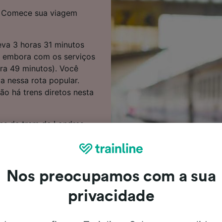
n? Comece sua viagem
eva 3 horas 31 minutos
, embora com os serviços
ra 49 minutos). Você
a nessa rota popular.
ão há trens diretos nesta
ns de trem de Londres
Use nosso Planejador de
custo dos bilhetes e
Nos preocupamos com a sua
ontinue lendo para ver
 baratas e perguntas
privacidade
do último trem. Quer
ua busca conosco agora