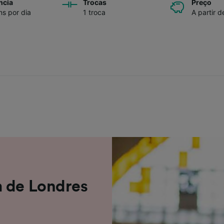
ncia
Trocas
Preço
ns por dia
1 troca
A partir d
m de Londres