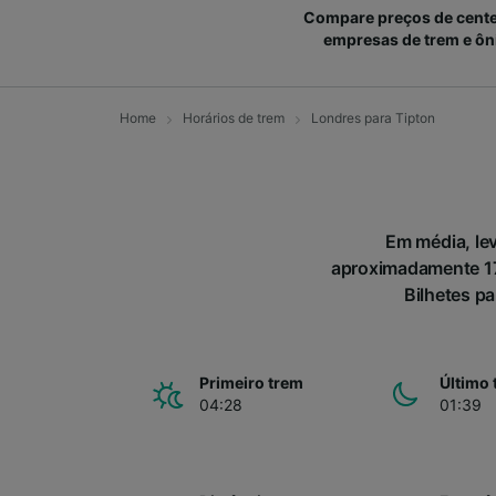
Compare preços de cent
empresas de trem e ôn
Home
Horários de trem
Londres para Tipton
Em média, lev
aproximadamente 17
Bilhetes pa
Primeiro trem
Último 
04:28
01:39