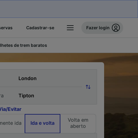
servas
Cadastrar-se
Fazer login
ilhetes de trem baratos
ra
Via/Evitar
Volta em
mente ida
Ida e volta
aberto