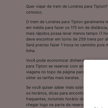
Quer viajar de trem de Londres para Tipto
conosco.
O trem de Londres para Tipton geralmente l
em média para fazer os 175 km de distância
mais rápidos possa levar menos tempo (1 ho
deve encontrar em torno de 259 trens por di
Será preciso fazer 1 troca no caminho pois n
linha.
Você pode economizar dinheiro em passage
para Tipton se reservar com antecedência. 
viagens no topo da página para comparar o 
obter as tarifas mais baratas.
Se você quiser saber mais sobre a viagem, c
os horários, dicas para encontrar passagens
frequentes, incluindo horário do primeiro e 
chegar logo na parte da reserva? Comece s