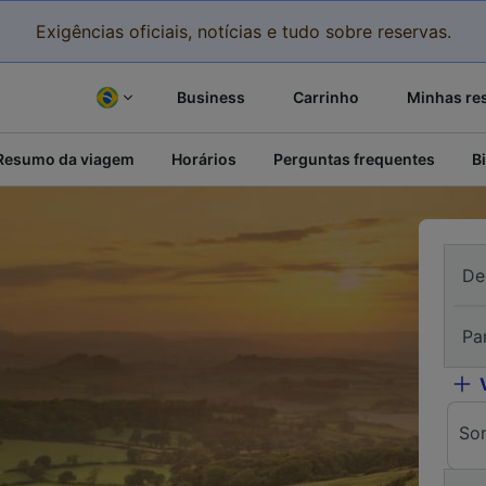
Exigências oficiais, notícias e tudo sobre reservas.
Business
Carrinho
Minhas re
Resumo da viagem
Horários
Perguntas frequentes
B
De
Pa
So