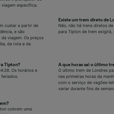
e parceiros (fornecedores)
 viagem específica.
Existe um trem direto de L
m custar a partir de
Não, não há trens diretos de
dência, e são
para Tipton de trem exigirá, 
 da viagem. Os preços
a, da rota e da
ra Tipton?
A que horas sai o último t
04:28. Os horários e
O último trem de Londres par
 feriados.
nas primeiras horas da manh
com o serviço de vagões-lei
variar durante fins de seman
trem?
ipton cobrem uma