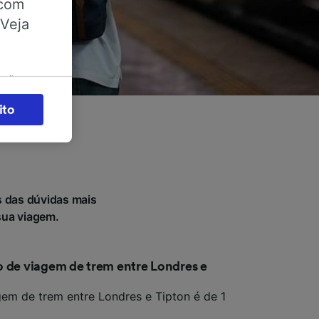
 com
 Veja
ações
es) para
ito
legítimo)
s e não
 para
 das dúvidas mais
sua viagem.
acessar
o de viagem de trem entre Londres e
zados,
em de trem entre Londres e Tipton é de 1