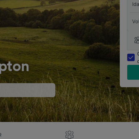
Id
Vo
ipton