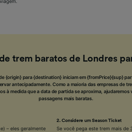
 viagem.
 de trem baratos de Londres pa
de {origin} para {destination} iniciam em {fromPrice}{sup} pa
servar antecipadamente. Como a maioria das empresas de tr
s à medida que a data de partida se aproxima, ajudaremos 
passagens mais baratas.
2
.
Considere um Season Ticket
e) – eles geralmente
Se você pega este trem mais de 