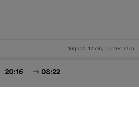
16godz. 12min
,
1 przesiadka
20:16
08:22
12godz. 6min
,
4 przesiadki