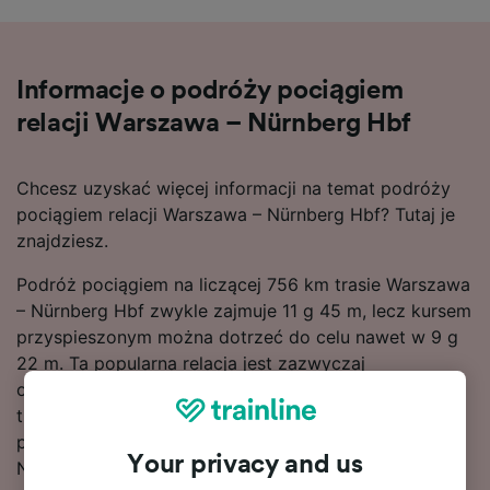
Informacje o podróży pociągiem
relacji Warszawa – Nürnberg Hbf
Chcesz uzyskać więcej informacji na temat podróży
pociągiem relacji Warszawa – Nürnberg Hbf? Tutaj je
znajdziesz.
Podróż pociągiem na liczącej 756 km trasie Warszawa
– Nürnberg Hbf zwykle zajmuje 11 g 45 m, lecz kursem
przyspieszonym można dotrzeć do celu nawet w 9 g
22 m. Ta popularna relacja jest zazwyczaj
obsługiwana przez 20 pociągów dziennie. Ponieważ
trasa Warszawa – Nürnberg Hbf nie jest obsługiwana
przez bezpośrednie pociągi, Twoja podróż do stacji
Your privacy and us
Nürnberg Hbf obejmuje 1 przediaska.