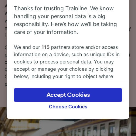
Aby zaoszczędzić na biletach na pociągi relacji
Thanks for trusting Trainline. We know
Warszawa – Nürnberg Hbf, dokonu rezerwacji z
handling your personal data is a big
wyprzedzeniem. Użyj znajdującego się u góry strony
responsibility. Here’s how we’ll be taking
narzędzia do planowania podróży, aby porównać ceny
care of your information.
i skorzystać z najniższych taryf.
We and our
115
partners store and/or access
Czytaj dalej, aby znaleźć więcej informacji na temat
information on a device, such as unique IDs in
podróży – rozkłady jazdy pociągów (w tym pierwsze i
cookies to process personal data. You may
ostatnie kursy), często zadawane pytania i porady
accept or manage your choices by clicking
dotyczące wyszukiwania tanich biletów kolejowych.
below, including your right to object where
Chcesz przejść od razu do rezerwacji? Już teraz
legitimate interest is used, or at any time in
poszukaj biletów w naszym serwisie!
the privacy policy page. These choices will be
Accept Cookies
signaled to our partners and will not affect
browsing data. Your data will not be used for
Choose Cookies
tracking purposes if you have asked us not to
track you.
We and our partners process data to provide: