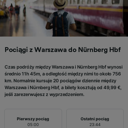
Use precise geolocation data. Actively scan
device characteristics for identification. Store
and/or access information on a device.
Personalised advertising and content,
advertising and content measurement,
audience research and services development.
List of Partners
Pociągi z Warszawa do Nürnberg Hbf
Czas podróży między Warszawa i Nürnberg Hbf wynosi
średnio 11h 45m, a odległość między nimi to około 756
km. Normalnie kursuje 20 pociągów dziennie między
Warszawa i Nürnberg Hbf, a bilety kosztują od 49,99 €,
jeśli zarezerwujesz z wyprzedzeniem.
Pierwszy pociąg
Ostatni pociąg
05:00
23:44