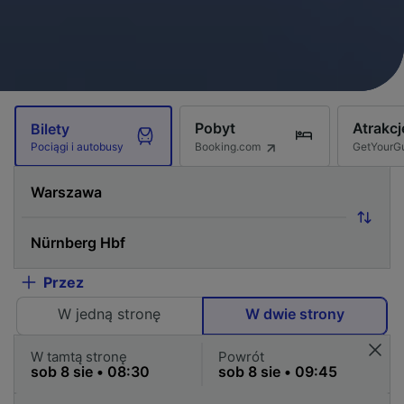
Pobyt
Atrakcj
Bilety
Booking.com
GetYourG
Pociągi i autobusy
Przez
W jedną stronę
W dwie strony
W tamtą stronę
Powrót