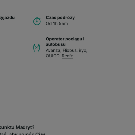
zyjazdu
Czas podróży
Od 1h 55m
Operator pociągu i
autobusu
Avanza
,
Flixbus
,
iryo
,
OUIGO
,
Renfe
 punktu Madryt?
tań, aby pomóc Ci w