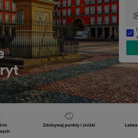
e
ryt
firm
Zdobywaj punkty i zniżki
Łatwa 
owych