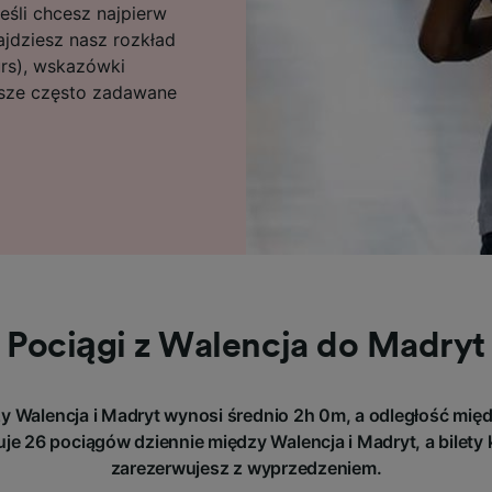
Jeśli chcesz najpierw
ajdziesz nasz rozkład
urs), wskazówki
asze często zadawane
Pociągi z Walencja do Madryt
 Walencja i Madryt wynosi średnio 2h 0m, a odległość międ
je 26 pociągów dziennie między Walencja i Madryt, a bilety ko
zarezerwujesz z wyprzedzeniem.