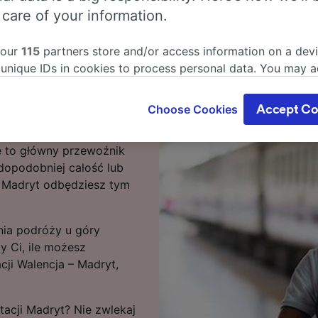
 care of your information.
lencja do stacji Madryt,
 our
115
partners store and/or access information on a devi
 unique IDs in cookies to process personal data. You may 
 przez około 26 pociągów
ge your choices by clicking below, including your right to 
e trwa zwykle 2 g. Jeśli
gitimate interest is used, or at any time in the privacy poli
Choose Cookies
Accept Co
ieszonym możesz dotrzeć
oices will be signaled to our partners and will not affect 
 do pociągu możesz się
our data will not be used for tracking purposes if you have
e to główny przewoźnik
o track you.
wdopodobniej całość lub
our partners process data to provide:
i Madryt odbędziesz tym
ise geolocation data. Actively scan device characteristics 
cation. Store and/or access information on a device. Person
sing and content, advertising and content measurement, au
nia podróży u góry
h and services development.
y Ci, ile możesz
cji Walencja – Madryt,
Partners
acji Madryt? Nie zwlekaj