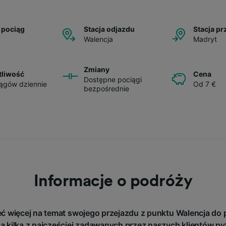
 pociąg
Stacja odjazdu
Stacja pr
Walencja
Madryt
Zmiany
tliwość
Cena
Dostępne pociągi
ągów dziennie
Od 7 €
bezpośrednie
Informacje o podróży
ć więcej na temat swojego przejazdu z punktu Walencja do
a kilka z najczęściej zadawanych przez naszych klientów py