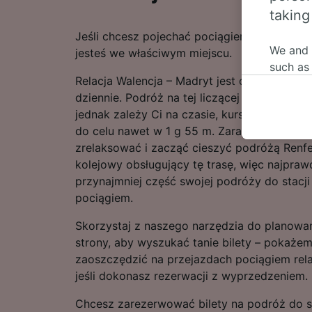
taking
Jeśli chcesz pojechać pociągiem ze stacji Wa
We and
jesteś we właściwym miejscu.
such as
Relacja Walencja – Madryt jest obsługiwana
or mana
dziennie. Podróż na tej liczącej 303 km trasi
where le
jednak zależy Ci na czasie, kursem przysp
These ch
do celu nawet w 1 g 55 m. Zaraz po wejściu
data. Y
zrelaksować i zacząć cieszyć podróżą Renf
us not t
kolejowy obsługujący tę trasę, więc najpra
We and 
przynajmniej część swojej podróży do stacj
Use prec
pociągiem.
identifi
adverti
Skorzystaj z naszego narzędzia do planowa
researc
strony, aby wyszukać tanie bilety – pokażem
zaoszczędzić na przejazdach pociągiem rela
List of 
jeśli dokonasz rezerwacji z wyprzedzeniem.
Chcesz zarezerwować bilety na podróż do st