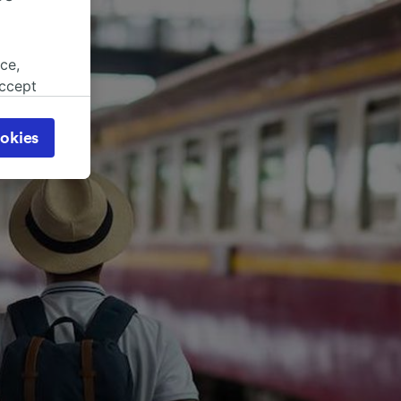
ce,
accept
object
cy page.
okies
browsing
 asked
for
alised
dience