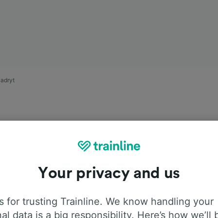
adryt
Your privacy and us
ągiem relacji
 for trusting Trainline. We know handling your
al data is a big responsibility. Here’s how we’ll 