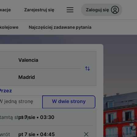
wacje
Zarejestruj się
Zaloguj się
 kolejowe
Najczęściej zadawane pytania
Przez
W jedną stronę
W dwie strony
tamtą stronę
wrót