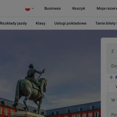
Business
Koszyk
Moje rezer
Rozkłady jazdy
Klasy
Usługi pokładowe
Tanie bilety
Z
Do
W 
Po