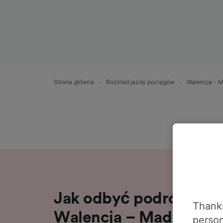
Strona główna
Rozkład jazdy pociągów
Walencja - M
Jak odbyć podróż poci
Thanks
Walencja – Madryt
person