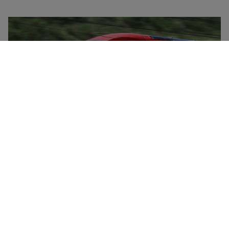
Trenitalia to krajowy włoski przewoźnik z flotą
pociągów dużych prędkości (Frecciarossa,
Frecciargento), pociągów Frecciabianca, pociągów
Intercity i nocnych Intercity oraz pociągów