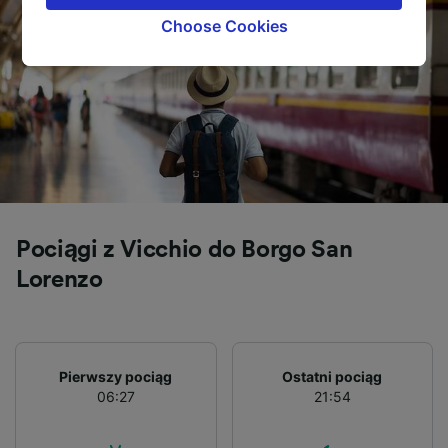
browsing data. Your data will not be used for
Choose Cookies
tracking purposes if you have asked us not to
track you.
We and our partners process data to provide:
Use precise geolocation data. Actively scan
device characteristics for identification. Store
and/or access information on a device.
Personalised advertising and content,
advertising and content measurement,
audience research and services development.
Pociągi z Vicchio do Borgo San
List of Partners
Lorenzo
Pierwszy pociąg
Ostatni pociąg
06:27
21:54