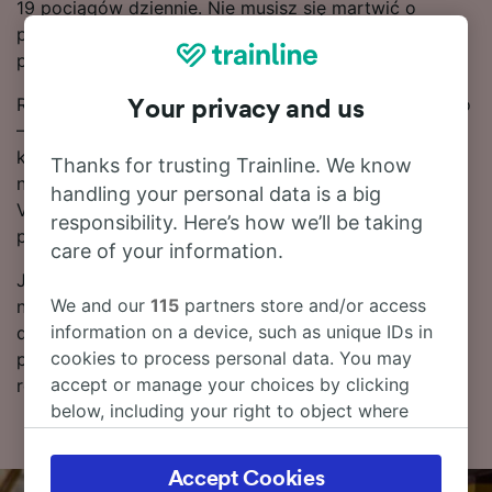
19 pociągów dziennie. Nie musisz się martwić o
przesiadki, ponieważ dostępne są bezpośrednie
pociągi.
Rezerwuj bilety kolejowe na przejazd na trasie Vicchio
Your privacy and us
– Borgo San Lorenzo z wyprzedzeniem zamiast
kupować je w dniu podróży, aby załapać się na
Thanks for trusting Trainline. We know
najtańsze taryfy. Ceny biletów na przejazd na trasie
handling your personal data is a big
Vicchio – Borgo San Lorenzo można znaleźć za
responsibility. Here’s how we’ll be taking
pomocą naszego narzędzia do planowania podróży.
care of your information.
Jeśli chcesz dokonać rezerwacji, już dziś poszukaj w
We and our
115
partners store and/or access
naszym serwisie tanich biletów kolejowych. Czytaj
information on a device, such as unique IDs in
dalej, aby znaleźć więcej informacji na temat podróży
cookies to process personal data. You may
pociągiem do stacji Borgo San Lorenzo, w tym nasz
accept or manage your choices by clicking
rozkład jazdy zawierający pierwszy i ostatni kurs.
below, including your right to object where
legitimate interest is used, or at any time in
the privacy policy page. These choices will be
Accept Cookies
signaled to our partners and will not affect