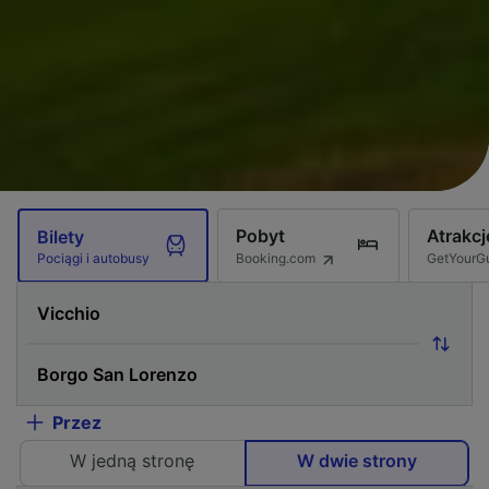
Pobyt
Atrakcj
Bilety
Booking.com
GetYourG
Pociągi i autobusy
Przez
W jedną stronę
W dwie strony