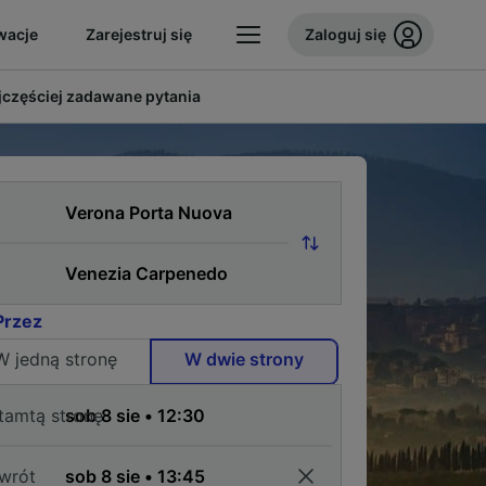
wacje
Zarejestruj się
Zaloguj się
jczęściej zadawane pytania
Przez
W jedną stronę
W dwie strony
tamtą stronę
wrót