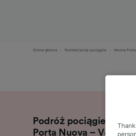
Strona główna
Rozkład jazdy pociągów
Verona Port
Podróż pociągiem na t
Thanks
Porta Nuova – Venezia
person