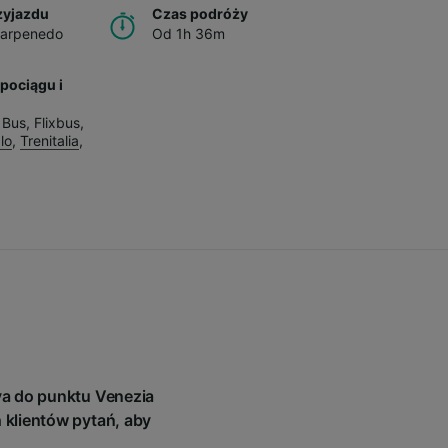
zyjazdu
Czas podróży
Carpenedo
Od 1h 36m
pociągu i
u
 Bus
,
Flixbus
,
alo
,
Trenitalia
,
va do punktu Venezia
 klientów pytań, aby