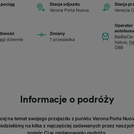
 pociąg
Stacja odjazdu
Stacja pr
Verona Porta Nuova
Venezia 
Operator 
autobus
tliwość
Zmiany
BlaBlaCar
ągi dziennie
1 przesiadka
Itabus
,
It
ÖBB
Informacje o podróży
cej na temat swojego przejazdu z punktu Verona Porta Nuo
zieliśmy na kilka z najczęściej zadawanych przez naszych
pomóc Ci w zaplanowaniu podróży.