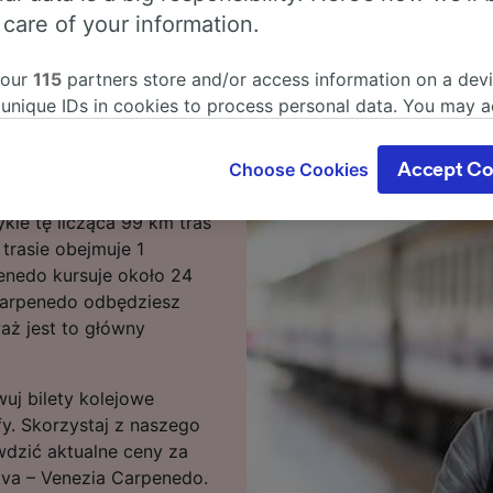
 care of your information.
 our
115
partners store and/or access information on a devi
rona Porta Nuova –
 unique IDs in cookies to process personal data. You may 
iejscu!
ge your choices by clicking below, including your right to 
gitimate interest is used, or at any time in the privacy poli
na Porta Nuova – Venezia
Choose Cookies
Accept Co
oices will be signaled to our partners and will not affect 
zybszych trasach
our data will not be used for tracking purposes if you have
kle tę licząca 99 km tras
o track you.
 trasie obejmuje 1
penedo kursuje około 24
our partners process data to provide:
 Carpenedo odbędziesz
ise geolocation data. Actively scan device characteristics 
ż jest to główny
cation. Store and/or access information on a device. Person
sing and content, advertising and content measurement, au
h and services development.
uj bilety kolejowe
Partners
fy. Skorzystaj z naszego
wdzić aktualne ceny za
ova – Venezia Carpenedo.