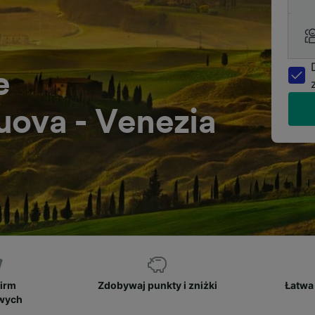
e
uova - Venezia
firm
Zdobywaj punkty i zniżki
Łatwa 
owych