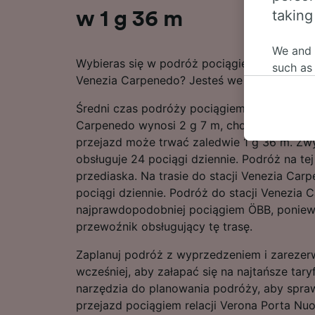
taking
w 1 g 36 m
We and
Wybieras się w podróż pociągiem relacji Ve
such as
Venezia Carpenedo? Jesteś we właściwym m
or mana
where le
Średni czas podróży pociągiem relacji Vero
These ch
Carpenedo wynosi 2 g 7 m, chociaż na najs
data. Y
przejazd może trwać zaledwie 1 g 36 m. Zwy
us not t
obsługuje 24 pociągi dziennie. Podróż na tej
przediaska. Na trasie do stacji Venezia Car
We and 
pociągi dziennie. Podróż do stacji Venezia
Use prec
najprawdopodobniej pociągiem ÖBB, poniewa
identifi
adverti
przewoźnik obsługujący tę trasę.
researc
Zaplanuj podróż z wyprzedzeniem i zarezerw
List of 
wcześniej, aby załapać się na najtańsze tary
narzędzia do planowania podróży, aby spra
przejazd pociągiem relacji Verona Porta Nu