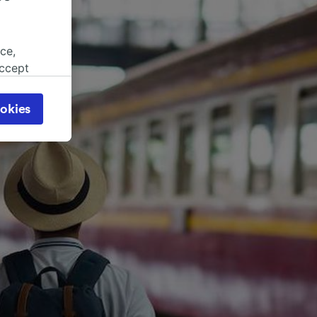
ce,
accept
object
cy page.
okies
browsing
 asked
for
alised
dience