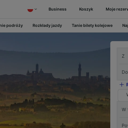
Business
Koszyk
Moje rezer
ie podróży
Rozkłady jazdy
Tanie bilety kolejowe
Na
Z
Do
W 
Po