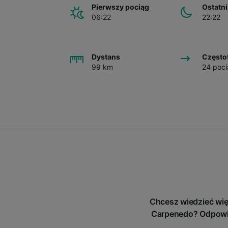
Pierwszy pociąg
Ostatni
06:22
22:22
Dystans
Często
99 km
24 poci
Chcesz wiedzieć wię
Carpenedo? Odpowied