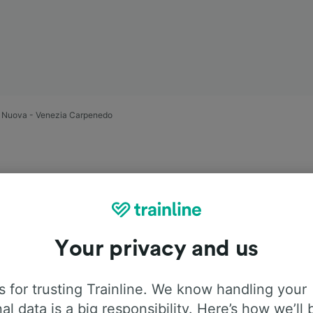
a Nuova - Venezia Carpenedo
Your privacy and us
rasie Verona
 for trusting Trainline. We know handling your
 Carpenedo
al data is a big responsibility. Here’s how we’ll 