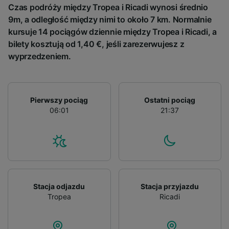
and/or access information on a device.
Czas podróży między Tropea i Ricadi wynosi średnio
Personalised advertising and content,
9m, a odległość między nimi to około 7 km. Normalnie
advertising and content measurement,
kursuje 14 pociągów dziennie między Tropea i Ricadi, a
audience research and services development.
bilety kosztują od 1,40 €, jeśli zarezerwujesz z
List of Partners
wyprzedzeniem.
Pierwszy pociąg
Ostatni pociąg
06:01
21:37
Stacja odjazdu
Stacja przyjazdu
Tropea
Ricadi