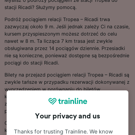
Myślisz o podróży pociągiem ze stacji Tropea do
stacji Ricadi? Służymy pomocą.
Podróż pociągiem relacji Tropea – Ricadi trwa
zazwyczaj około 9 m. Jeśli jednak zależy Ci na czasie,
kursem przyspieszonym możesz dotrzeć do celu
nawet w 8 m. Ta licząca 7 km trasa jest zwykle
obsługiwana przez 14 pociągów dziennie. Przesiadki
nie są konieczne, ponieważ dostępne są bezpośrednie
pociągi do stacji Ricadi.
Bilety na przejazd pociągiem relacji Tropea – Ricadi są
zwykle tańsze w przypadku rezerwacji dokonywanej z
wyprzedzeniem w porównaniu do biletów
kupowanych w dniu podróży. Skorzystaj ze
znajdującego się u góry strony narzędzia do
planowania podróży, aby wyszukać aktualne taryfy.
Your privacy and us
Chcesz dokonać rezerwacji? Poszukaj tanich biletów
kolejowych w naszym serwisie. Czytaj dalej, aby
Thanks for trusting Trainline. We know