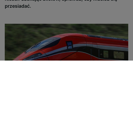
przesiadać.
Trenitalia to krajowy włoski przewoźnik z flotą
pociągów dużych prędkości (Frecciarossa,