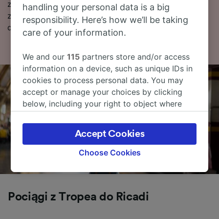
znaleźć więcej informacji, w tym nasz rozkład jazdy
handling your personal data is a big
zawierający pierwszy i ostatni kurs, oraz wskazówki
responsibility. Here’s how we’ll be taking
dotyczące wyszukiwania tanich biletów kolejowych.
care of your information.
We and our
115
partners store and/or access
information on a device, such as unique IDs in
cookies to process personal data. You may
accept or manage your choices by clicking
below, including your right to object where
legitimate interest is used, or at any time in
the privacy policy page. These choices will be
Accept Cookies
signaled to our partners and will not affect
browsing data. Your data will not be used for
Choose Cookies
tracking purposes if you have asked us not to
track you.
We and our partners process data to provide:
Pociągi z Tropea do Ricadi
Use precise geolocation data. Actively scan
device characteristics for identification. Store