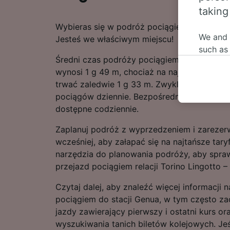
taking
Wybieras się w podróż pociągiem relacji Tor
We and
Jesteś we właściwym miejscu!
such as
Średni czas podróży pociągiem relacji Torin
or mana
wynosi 1 g 49 m, chociaż na najszybszych t
where le
trwać zaledwie 1 g 33 m. Zwykle tę licząca 
These ch
pociągów dziennie. Bezpośrednie pociągi do
data. Y
dostępne codziennie.
us not t
Zaplanuj podróż z wyprzedzeniem i zarezerw
We and 
wcześniej, aby załapać się na najtańsze tary
Use prec
identifi
narzędzia do planowania podróży, aby spra
adverti
przejazd pociągiem relacji Torino Lingotto –
researc
Czytaj dalej, aby znaleźć więcej informacji
List of 
pociągiem do stacji Genua, w tym często za
jazdy zawierający pierwszy i ostatni kurs 
wyszukiwania tanich biletów kolejowych. Je