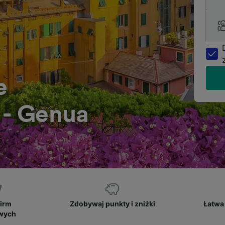
e
 - Genua
firm
Zdobywaj punkty i zniżki
Łatwa 
owych