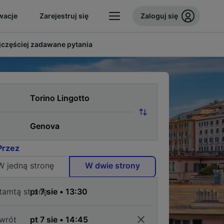
wacje
Zarejestruj się
Zaloguj się
jczęściej zadawane pytania
Przez
W jedną stronę
W dwie strony
tamtą stronę
wrót