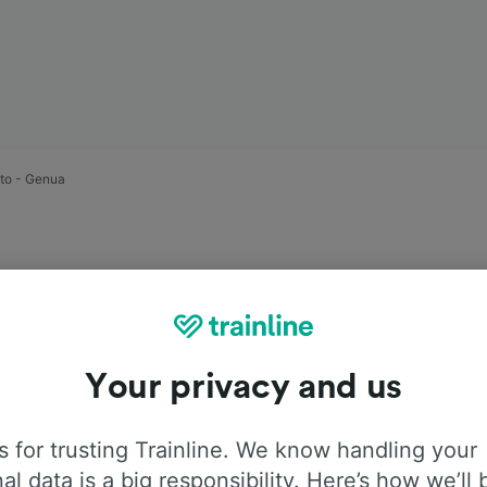
tto - Genua
Your privacy and us
asie Torino
 for trusting Trainline. We know handling your
 33 m
al data is a big responsibility. Here’s how we’ll 