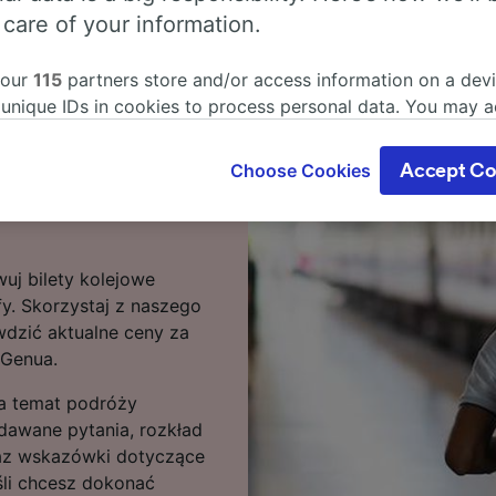
 care of your information.
ino Lingotto – Genua?
 our
115
partners store and/or access information on a devi
 unique IDs in cookies to process personal data. You may 
o Lingotto – Genua
ge your choices by clicking below, including your right to 
rasach przejazd może
gitimate interest is used, or at any time in the privacy poli
Choose Cookies
Accept Co
121 km tras obsługuje 19
oices will be signaled to our partners and will not affect 
 stacji Genua są zwykle
our data will not be used for tracking purposes if you have
o track you.
uj bilety kolejowe
our partners process data to provide:
fy. Skorzystaj z naszego
ise geolocation data. Actively scan device characteristics 
cation. Store and/or access information on a device. Person
wdzić aktualne ceny za
sing and content, advertising and content measurement, au
 Genua.
h and services development.
 na temat podróży
Partners
dawane pytania, rozkład
oraz wskazówki dotyczące
śli chcesz dokonać