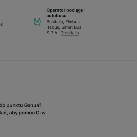
Operator pociągu i
autobusu
Busitalia
,
Flixbus
,
 €
Itabus
,
Simet Bus
S.P.A.
,
Trenitalia
o do punktu Genua?
tań, aby pomóc Ci w