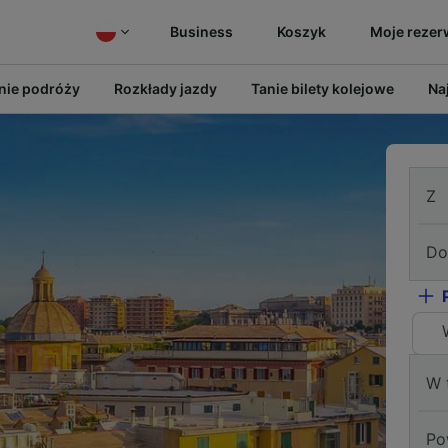
Business
Koszyk
Moje rezer
ie podróży
Rozkłady jazdy
Tanie bilety kolejowe
Na
Z
Do
W 
Po