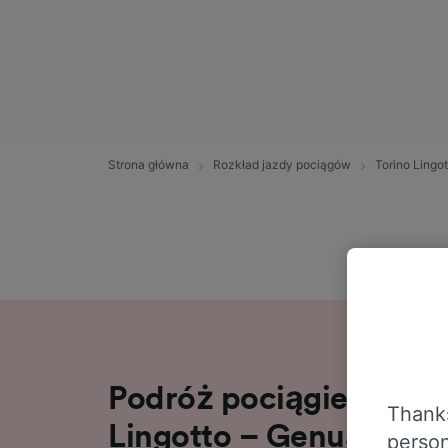
Strona główna
Rozkład jazdy pociągów
Torino Lingo
Podróż pociągiem na tr
Thanks
Lingotto – Genua w 1 g
person