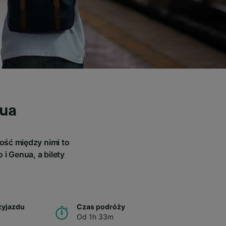
nua
ość między nimi to
i Genua, a bilety
zyjazdu
Czas podróży
Od 1h 33m