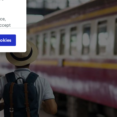
ce,
accept
object
cy page.
okies
browsing
 asked
for
alised
dience