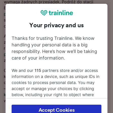
wymaga żadnych przesiadek. Podróż do stacji
Bruchsal możesz odbyć pociągiem DB lub ICE – obaj
przewoźnicy oferują nowoczesne i komfortowe
składy, dzięki którym dostaniesz się tam w mgnieniu
Your privacy and us
oka.
Aby pomóc Ci w znalezieniu najlepszych ofert,
Thanks for trusting Trainline. We know
zaznaczymy najtańsze bilety na przejazd pociągiem
handling your personal data is a big
relacji Stuttgart – Bruchsal w naszym narzędziu do
responsibility. Here’s how we’ll be taking
planowania podróży. Pamiętaj tylko, że im szybciej
care of your information.
zarezerwujesz bilety, tym więcej zaoszczędzisz!
We and our
115
partners store and/or access
Chcesz już teraz zarezerwować swoje bilety
information on a device, such as unique IDs in
kolejowe? Poszukaj ich w naszym serwisie. Czytaj
cookies to process personal data. You may
dalej, aby znaleźć więcej informacji na temat podróży
accept or manage your choices by clicking
– rozkłady jazdy pociągów (w tym pierwsze i ostatnie
below, including your right to object where
kursy), często zadawane pytania i porady dotyczące
legitimate interest is used, or at any time in
wyszukiwania tanich biletów kolejowych.
the privacy policy page. These choices will be
Accept Cookies
signaled to our partners and will not affect