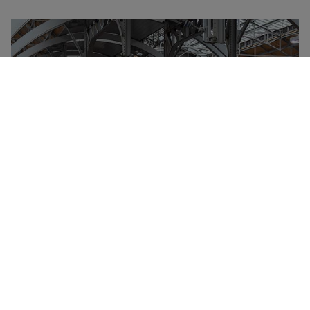
Właścicielem Grupy Deutsche Bahn jest państwo
niemieckie, które zarządza większością ruchu
kolejowego w Niemczech, jak również w wielu
przygranicznych regionach kraju. Co roku Deutsche
Bahn przewozi kilka miliardów pasażerów, a wiele