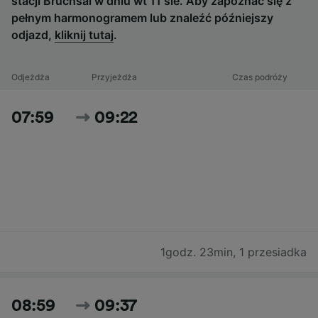
stacji Bruchsal w dniu wt 11 sie. Aby zapoznać się z
pełnym harmonogramem lub znaleźć późniejszy
odjazd,
kliknij tutaj
.
Odjeżdża
Przyjeżdża
Czas podróży
07:59
09:22
1godz. 23min
,
1 przesiadka
08:59
09:37