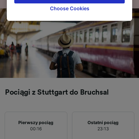
browsing data. Your data will not be used for
Choose Cookies
tracking purposes if you have asked us not to
track you.
We and our partners process data to provide:
Use precise geolocation data. Actively scan
device characteristics for identification. Store
and/or access information on a device.
Personalised advertising and content,
advertising and content measurement,
audience research and services development.
List of Partners
Pociągi z Stuttgart do Bruchsal
Pierwszy pociąg
Ostatni pociąg
00:16
23:13