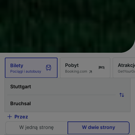
Pobyt
Atrakcj
Bilety
Booking.com
GetYourG
Pociągi i autobusy
Przez
W jedną stronę
W dwie strony