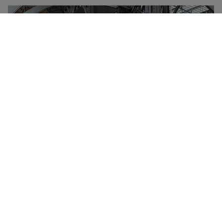
Właścicielem Grupy Deutsche Bahn jest państwo
niemieckie, które zarządza większością ruchu
kolejowego w Niemczech, jak również w wielu
przygranicznych regionach kraju. Co roku Deutsche
Bahn przewozi kilka miliardów pasażerów, a wiele