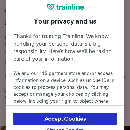
DB, ponieważ jest to główny przewoźnik obsługujący
tę trasę.
Your privacy and us
Zaplanuj podróż z wyprzedzeniem i zarezerwuj bilety
kolejowe wcześniej, aby załapać się na najtańsze
Thanks for trusting Trainline. We know
taryfy. Skorzystaj z naszego narzędzia do planowania
handling your personal data is a big
podróży, aby sprawdzić aktualne ceny za przejazd
pociągiem relacji Stuttgart – Aulendorf.
responsibility. Here’s how we’ll be taking
care of your information.
Czytaj dalej, aby znaleźć więcej informacji na temat
podróży pociągiem do stacji Aulendorf, w tym często
We and our
115
partners store and/or access
zadawane pytania, rozkład jazdy zawierający pierwszy
information on a device, such as unique IDs in
i ostatni kurs oraz wskazówki dotyczące
cookies to process personal data. You may
wyszukiwania tanich biletów kolejowych. Jeśli chcesz
accept or manage your choices by clicking
dokonać rezerwacji, już dziś poszukaj biletów w
below, including your right to object where
naszym serwisie.
legitimate interest is used, or at any time in
the privacy policy page. These choices will be
Accept Cookies
signaled to our partners and will not affect
browsing data. Your data will not be used for
Choose Cookies