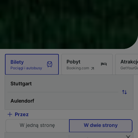
Pobyt
Atrakcj
Bilety
Booking.com
GetYourG
Pociągi i autobusy
Przez
W jedną stronę
W dwie strony