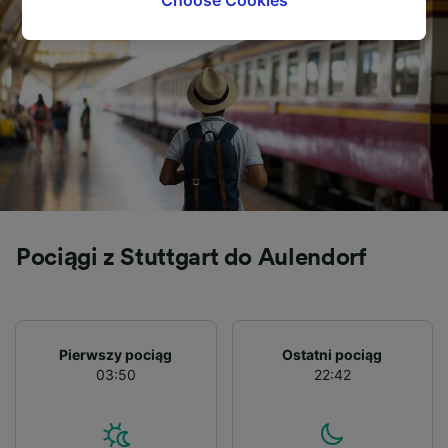
tracking purposes if you have asked us not to
track you.
We and our partners process data to provide:
Use precise geolocation data. Actively scan
device characteristics for identification. Store
and/or access information on a device.
Personalised advertising and content,
advertising and content measurement,
audience research and services development.
List of Partners
Pociągi z Stuttgart do Aulendorf
Pierwszy pociąg
Ostatni pociąg
03:50
22:42