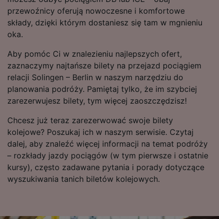
advertising and content measurement,
przewoźnicy oferują nowoczesne i komfortowe
audience research and services development.
składy, dzięki którym dostaniesz się tam w mgnieniu
List of Partners
oka.
Aby pomóc Ci w znalezieniu najlepszych ofert,
zaznaczymy najtańsze bilety na przejazd pociągiem
relacji Solingen – Berlin w naszym narzędziu do
planowania podróży. Pamiętaj tylko, że im szybciej
zarezerwujesz bilety, tym więcej zaoszczędzisz!
Chcesz już teraz zarezerwować swoje bilety
kolejowe? Poszukaj ich w naszym serwisie. Czytaj
dalej, aby znaleźć więcej informacji na temat podróży
– rozkłady jazdy pociągów (w tym pierwsze i ostatnie
kursy), często zadawane pytania i porady dotyczące
wyszukiwania tanich biletów kolejowych.