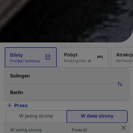
Pobyt
Atrakcj
Bilety
Booking.com
GetYourG
Pociągi i autobusy
Przez
W jedną stronę
W dwie strony
W tamtą stronę
Powrót