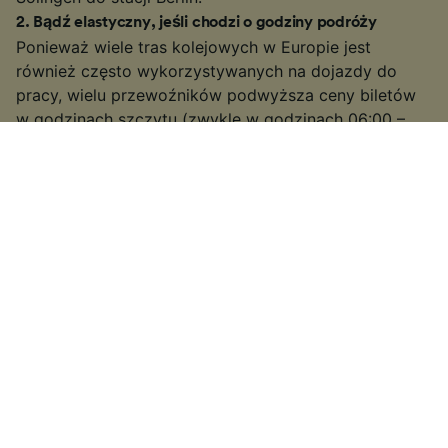
2
.
Bądź elastyczny, jeśli chodzi o godziny podróży
Ponieważ wiele tras kolejowych w Europie jest
również często wykorzystywanych na dojazdy do
pracy, wielu przewoźników podwyższa ceny biletów
w godzinach szczytu (zwykle w godzinach 06:00 –
10:00 i 15:00 – 19:00 w dni powszednie). Jeżeli masz
taką możliwość, szukaj biletów poza tymi godzinami,
być może uda Ci się uzyskać niższą cenę.
3
.
Wybierz wolniejsze połączenie lub podróż z przesiadką
Na niektórych popularniejszych trasach może być
możliwość zarezerwowania wolniejszego połączenia
lub podróży z przesiadką. Przejazd może trwać nieco
dłużej niż szybką koleją lub pociągiem bezpośrednim,
jednak jeżeli masz nieco więcej czasu, możesz taniej
kupić bilet. Poza tym będziesz mieć więcej czasu na
podziwianie widoków!
4
.
Wypatruj ofert specjalnych
Zajrzyj do naszego praktycznego przewodnika, żeby