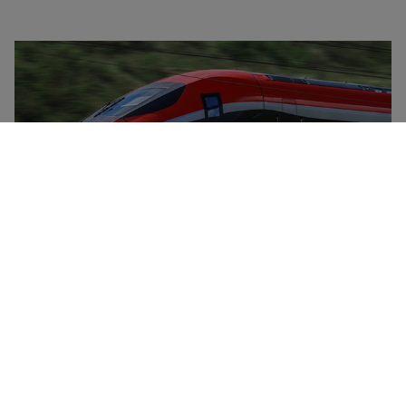
Trenitalia to krajowy włoski przewoźnik z flotą
pociągów dużych prędkości (Frecciarossa,
Frecciargento), pociągów Frecciabianca, pociągów
Intercity i nocnych Intercity oraz pociągów