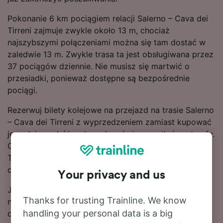
Pokonanie 6 km pociągiem relacji Salerno – Cava dei
Tirreni zajmuje zwykle około 13 m, chociaż
najszybszymi połączeniami można się tam dostać w
zaledwie 13 m. Zwykle trasa ta jest obsługiwana przez
37 pociągów dziennie. Nie musisz się martwić o
przesiadki, ponieważ dostępne są bezpośrednie
pociągi.
Rezerwuj bilety kolejowe na przejazd na trasie Salerno
– Cava dei Tirreni z wyprzedzeniem zamiast kupować
je w dniu podróży, aby załapać się na najtańsze taryfy.
Ceny biletów na przejazd na trasie Salerno – Cava dei
Tirreni można znaleźć za pomocą naszego narzędzia
do planowania podróży.
Your privacy and us
Jeśli chcesz dokonać rezerwacji, już dziś poszukaj w
Thanks for trusting Trainline. We know
naszym serwisie tanich biletów kolejowych. Czytaj
handling your personal data is a big
dalej, aby znaleźć więcej informacji na temat podróży