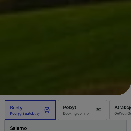
Pobyt
Atrakcj
Bilety
Booking.com
GetYourG
Pociągi i autobusy