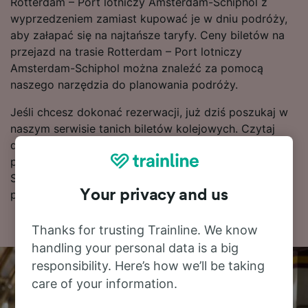
Rotterdam – Port lotniczy Amsterdam-Schiphol z
wyprzedzeniem zamiast kupować je w dniu podróży,
aby załapać się na najtańsze taryfy. Ceny biletów na
przejazd na trasie Rotterdam – Port lotniczy
Amsterdam-Schiphol można znaleźć za pomocą
naszego narzędzia do planowania podróży.
Jeśli chcesz dokonać rezerwacji, już dziś poszukaj w
naszym serwisie tanich biletów kolejowych. Czytaj
dalej, aby znaleźć więcej informacji na temat podróży
pociągiem do stacji Port lotniczy Amsterdam-
Schiphol, w tym nasz rozkład jazdy zawierający
Your privacy and us
pierwszy i ostatni kurs.
Thanks for trusting Trainline. We know
handling your personal data is a big
responsibility. Here’s how we’ll be taking
care of your information.