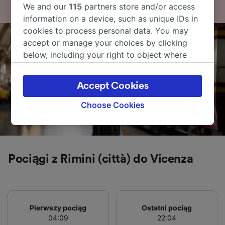
We and our
115
partners store and/or access
information on a device, such as unique IDs in
cookies to process personal data. You may
accept or manage your choices by clicking
below, including your right to object where
legitimate interest is used, or at any time in
the privacy policy page. These choices will be
Accept Cookies
signaled to our partners and will not affect
browsing data. Your data will not be used for
Choose Cookies
tracking purposes if you have asked us not to
track you.
We and our partners process data to provide:
Use precise geolocation data. Actively scan
Pociągi z Rimini (città) do Vicenza
device characteristics for identification. Store
and/or access information on a device.
Personalised advertising and content,
advertising and content measurement,
audience research and services development.
Pierwszy pociąg
Ostatni pociąg
04:09
22:04