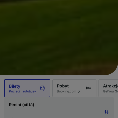
Pobyt
Atrakcj
Bilety
Booking.com
GetYourG
Pociągi i autobusy