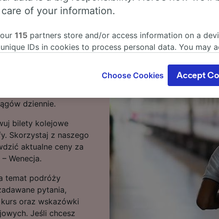
 care of your information.
 lotniczy Piza –
 our
115
partners store and/or access information on a devi
 unique IDs in cookies to process personal data. You may 
lotniczy Piza – Wenecja
ge your choices by clicking below, including your right to 
rasach przejazd może
gitimate interest is used, or at any time in the privacy poli
Choose Cookies
Accept Co
247 km tras obsługuje 9
oices will be signaled to our partners and will not affect 
jmuje 2 przesiadki. Na
our data will not be used for tracking purposes if you have
iągów dziennie.
o track you.
uj bilety kolejowe
our partners process data to provide:
fy. Skorzystaj z naszego
ise geolocation data. Actively scan device characteristics 
cation. Store and/or access information on a device. Person
wdzić aktualne ceny za
sing and content, advertising and content measurement, au
a – Wenecja.
h and services development.
 na temat podróży
Partners
zadawane pytania,
i kurs oraz wskazówki
jowych. Jeśli chcesz