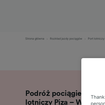
Strona główna
Rozkład jazdy pociągów
Port lotnicz
Podróż pociągiem na tr
Thanks
lotniczy Piza – Wenecj
person