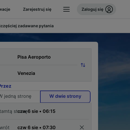
wacje
Zarejestruj się
Zaloguj się
jczęściej zadawane pytania
Przez
W jedną stronę
W dwie strony
tamtą stronę
wrót