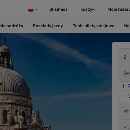
Business
Koszyk
Moje rezer
ie podróży
Rozkłady jazdy
Tanie bilety kolejowe
Na
Z
Do
W 
Po