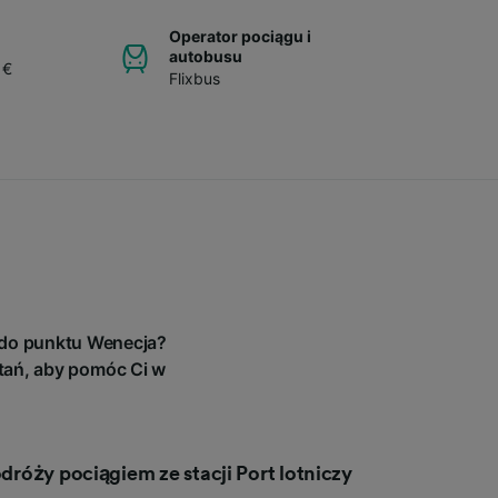
Operator pociągu i
autobusu
 €
Flixbus
a do punktu Wenecja?
tań, aby pomóc Ci w
odróży pociągiem ze stacji Port lotniczy