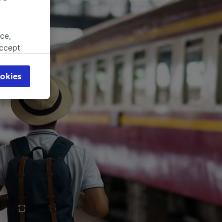
ce,
accept
object
cy page.
okies
browsing
 asked
for
alised
dience