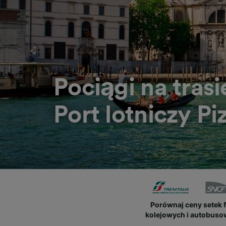
Pociągi na trasi
Port lotniczy P
Porównaj ceny setek 
kolejowych i autobus