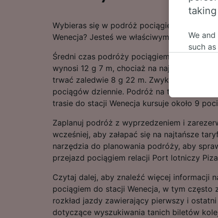
taking
Wybieras się w podróż pociągiem relacji Port
We and
Wenecja? Jesteś we właściwym miejscu!
such as
Średni czas podróży pociągiem relacji Port 
or mana
wynosi 12 g 7 m, chociaż na najszybszych t
where le
trwać zaledwie 8 g 22 m. Zwykle tę licząca 
These ch
pociągów dziennie. Podróż na tej trasie obe
data. Y
trasie do stacji Wenecja kursuje około 9 poc
us not t
Zaplanuj podróż z wyprzedzeniem i zarezerw
We and 
wcześniej, aby załapać się na najtańsze tary
Use prec
identifi
narzędzia do planowania podróży, aby spra
adverti
przejazd pociągiem relacji Port lotniczy Piz
researc
Czytaj dalej, aby znaleźć więcej informacji
List of 
pociągiem do stacji Wenecja, w tym często 
rozkład jazdy zawierający pierwszy i ostatn
dotyczące wyszukiwania tanich biletów kole