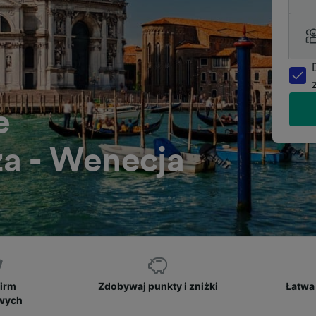
e
iza - Wenecja
firm
Zdobywaj punkty i zniżki
Łatwa 
owych