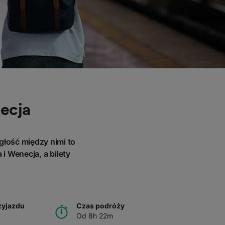
necja
głość między nimi to
i Wenecja, a bilety
zyjazdu
Czas podróży
Od 8h 22m