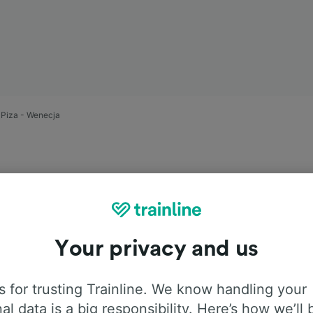
y Piza - Wenecja
Your privacy and us
asie Port
 for trusting Trainline. We know handling your
a w 8 g 22 m
al data is a big responsibility. Here’s how we’ll 