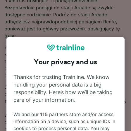
9 km tras obsługuje 11 pociągów dziennie.
Bezpośrednie pociągi do stacji Arcade są zwykle
dostępne codziennie. Podróż do stacji Arcade
odbędziesz najprawdopodobniej pociągiem Renfe,
ponieważ jest to główny przewoźnik obsługujący tę
trasę.
Zaplanuj podróż z wyprzedzeniem i zarezerwuj bilety
kolejowe wcześniej, aby załapać się na najtańsze
taryfy. Skorzystaj z naszego narzędzia do planowania
Your privacy and us
podróży, aby sprawdzić aktualne ceny za przejazd
pociągiem relacji Pontevedra – Arcade.
Thanks for trusting Trainline. We know
handling your personal data is a big
Czytaj dalej, aby znaleźć więcej informacji na temat
responsibility. Here’s how we’ll be taking
podróży pociągiem do stacji Arcade, w tym często
care of your information.
zadawane pytania, rozkład jazdy zawierający pierwszy
i ostatni kurs oraz wskazówki dotyczące
We and our
115
partners store and/or access
wyszukiwania tanich biletów kolejowych. Jeśli chcesz
information on a device, such as unique IDs in
dokonać rezerwacji, już dziś poszukaj biletów w
cookies to process personal data. You may
naszym serwisie.