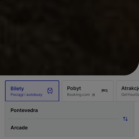
Pobyt
Atrakcj
Bilety
Booking.com
GetYourG
Pociągi i autobusy