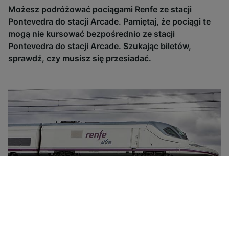
Możesz podróżować pociągami Renfe ze stacji
Pontevedra do stacji Arcade. Pamiętaj, że pociągi te
mogą nie kursować bezpośrednio ze stacji
Pontevedra do stacji Arcade. Szukając biletów,
sprawdź, czy musisz się przesiadać.