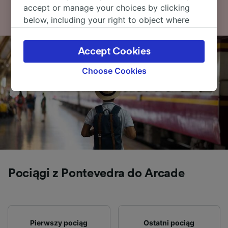
accept or manage your choices by clicking
below, including your right to object where
legitimate interest is used, or at any time in
the privacy policy page. These choices will be
Accept Cookies
signaled to our partners and will not affect
browsing data. Your data will not be used for
Choose Cookies
tracking purposes if you have asked us not to
track you.
We and our partners process data to provide:
Use precise geolocation data. Actively scan
device characteristics for identification. Store
and/or access information on a device.
Personalised advertising and content,
advertising and content measurement,
Pociągi z Pontevedra do Arcade
audience research and services development.
List of Partners
Pierwszy pociąg
Ostatni pociąg