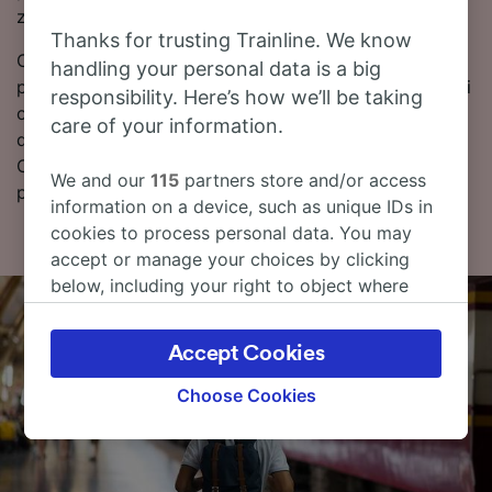
z najniższych taryf.
Thanks for trusting Trainline. We know
Czytaj dalej, aby znaleźć więcej informacji na temat
handling your personal data is a big
podróży – rozkłady jazdy pociągów (w tym pierwsze i
responsibility. Here’s how we’ll be taking
ostatnie kursy), często zadawane pytania i porady
care of your information.
dotyczące wyszukiwania tanich biletów kolejowych.
Chcesz przejść od razu do rezerwacji? Już teraz
We and our
115
partners store and/or access
poszukaj biletów w naszym serwisie!
information on a device, such as unique IDs in
cookies to process personal data. You may
accept or manage your choices by clicking
below, including your right to object where
legitimate interest is used, or at any time in
the privacy policy page. These choices will be
Accept Cookies
signaled to our partners and will not affect
browsing data. Your data will not be used for
Choose Cookies
tracking purposes if you have asked us not to
track you.
We and our partners process data to provide: