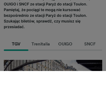
OUIGO i SNCF ze stacji Paryż do stacji Toulon.
Pamiętaj, że pociągi te mogą nie kursować
bezpośrednio ze stacji Paryż do stacji Toulon.
Szukając biletów, sprawdź, czy musisz się
przesiadać.
TGV
Trenitalia
OUIGO
SNCF