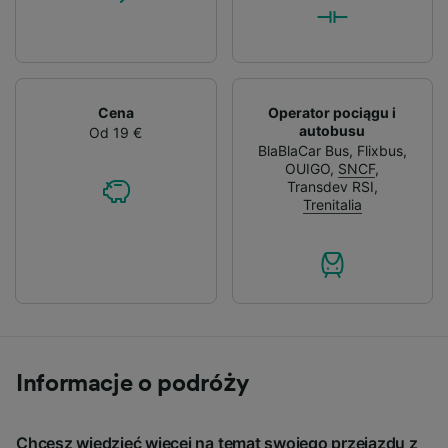
Cena
Operator pociągu i
autobusu
Od 19 €
BlaBlaCar Bus
,
Flixbus
,
OUIGO
,
SNCF
,
Transdev RSI
,
Trenitalia
Informacje o podróży
Chcesz wiedzieć więcej na temat swojego przejazdu z