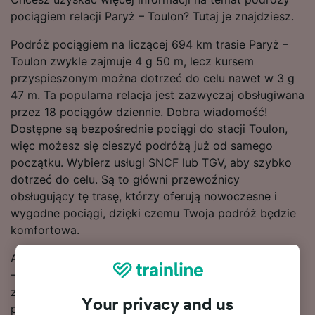
pociągiem relacji Paryż – Toulon? Tutaj je znajdziesz.
Podróż pociągiem na liczącej 694 km trasie Paryż –
Toulon zwykle zajmuje 4 g 50 m, lecz kursem
przyspieszonym można dotrzeć do celu nawet w 3 g
47 m. Ta popularna relacja jest zazwyczaj obsługiwana
przez 18 pociągów dziennie. Dobra wiadomość!
Dostępne są bezpośrednie pociągi do stacji Toulon,
więc możesz się cieszyć podróżą już od samego
początku. Wybierz usługi SNCF lub TGV, aby szybko
dotrzeć do celu. Są to główni przewoźnicy
obsługujący tę trasę, którzy oferują nowoczesne i
wygodne pociągi, dzięki czemu Twoja podróż będzie
komfortowa.
Aby zaoszczędzić na biletach na pociągi relacji Paryż
– Toulon, dokonu rezerwacji z wyprzedzeniem. Użyj
znajdującego się u góry strony narzędzia do
Your privacy and us
planowania podróży, aby porównać ceny i skorzystać