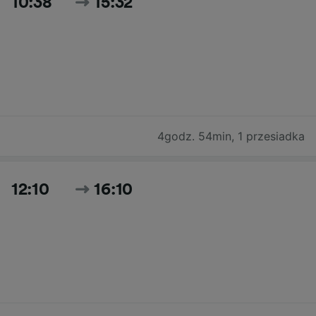
10:38
15:32
4godz. 54min
,
1 przesiadka
12:10
16:10