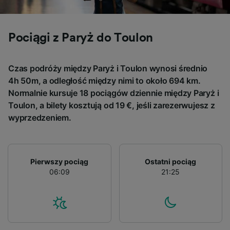
Use precise geolocation data. Actively scan
device characteristics for identification. Store
and/or access information on a device.
Pociągi z Paryż do Toulon
Personalised advertising and content,
advertising and content measurement,
audience research and services development.
Czas podróży między Paryż i Toulon wynosi średnio
List of Partners
4h 50m, a odległość między nimi to około 694 km.
Normalnie kursuje 18 pociągów dziennie między Paryż i
Toulon, a bilety kosztują od 19 €, jeśli zarezerwujesz z
wyprzedzeniem.
Pierwszy pociąg
Ostatni pociąg
06:09
21:25