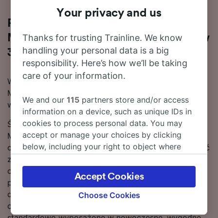
Your privacy and us
Podróż pociągiem na trasie Paris
Montparnasse – Marsylia St Charles w
Thanks for trusting Trainline. We know
handling your personal data is a big
3 g 4 m
responsibility. Here’s how we’ll be taking
care of your information.
Wybieras się w podróż pociągiem relacji Paris
Montparnasse – Marsylia St Charles? Jesteś we
We and our
115
partners store and/or access
właściwym miejscu!
information on a device, such as unique IDs in
cookies to process personal data. You may
Średni czas podróży pociągiem relacji Paris
accept or manage your choices by clicking
Montparnasse – Marsylia St Charles wynosi 3 g 53 m,
below, including your right to object where
chociaż na najszybszych trasach przejazd może trwać
legitimate interest is used, or at any time in
zaledwie 3 g 4 m. Zwykle tę licząca 659 km tras
the privacy policy page. These choices will be
obsługuje 26 pociągów dziennie. Bezpośrednie
Accept Cookies
signaled to our partners and will not affect
pociągi do stacji Marsylia St Charles są zwykle
browsing data. Your data will not be used for
dostępne codziennie. Pociągi tej relacji są zwykle
Choose Cookies
tracking purposes if you have asked us not to
obsługiwane przez SNCF lub TGV. Składy są
track you.
standardowo wyposażone w nowoczesne, wygodne