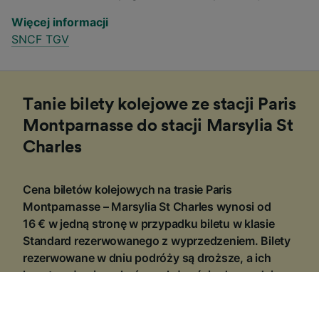
Więcej informacji
SNCF TGV
Tanie bilety kolejowe ze stacji Paris
Montparnasse do stacji Marsylia St
Charles
Cena biletów kolejowych na trasie Paris
Montparnasse – Marsylia St Charles wynosi od
16 € w jedną stronę w przypadku biletu w klasie
Standard rezerwowanego z wyprzedzeniem. Bilety
rezerwowane w dniu podróży są droższe, a ich
koszt może się wahać w zależności od pory dnia,
trasy i klasy.