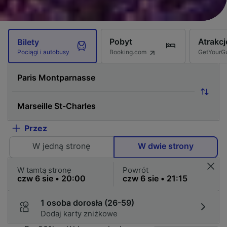
Pobyt
Atrakcj
Bilety
Booking.com
GetYourG
Pociągi i autobusy
Przez
W jedną stronę
W dwie strony
W tamtą stronę
Powrót
1 osoba dorosła (26-59)
Dodaj karty zniżkowe