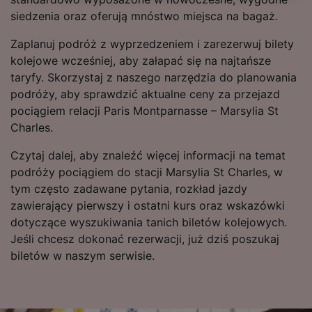
siedzenia oraz oferują mnóstwo miejsca na bagaż.
We and our partners process data to provide:
Use precise geolocation data. Actively scan
Zaplanuj podróż z wyprzedzeniem i zarezerwuj bilety
device characteristics for identification. Store
kolejowe wcześniej, aby załapać się na najtańsze
and/or access information on a device.
taryfy. Skorzystaj z naszego narzędzia do planowania
Personalised advertising and content,
podróży, aby sprawdzić aktualne ceny za przejazd
advertising and content measurement,
audience research and services development.
pociągiem relacji Paris Montparnasse – Marsylia St
Charles.
List of Partners
Czytaj dalej, aby znaleźć więcej informacji na temat
podróży pociągiem do stacji Marsylia St Charles, w
tym często zadawane pytania, rozkład jazdy
zawierający pierwszy i ostatni kurs oraz wskazówki
dotyczące wyszukiwania tanich biletów kolejowych.
Jeśli chcesz dokonać rezerwacji, już dziś poszukaj
biletów w naszym serwisie.