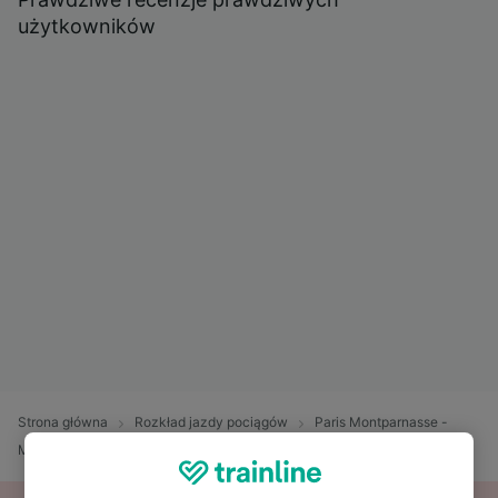
użytkowników
Strona główna
Rozkład jazdy pociągów
Paris Montparnasse -
Marsylia St Charles