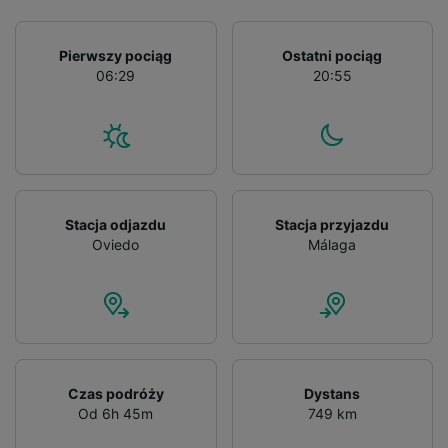
and/or access information on a device.
Personalised advertising and content,
advertising and content measurement,
Pierwszy pociąg
Ostatni pociąg
audience research and services development.
06:29
20:55
List of Partners
Stacja odjazdu
Stacja przyjazdu
Oviedo
Málaga
Czas podróży
Dystans
Od 6h 45m
749 km