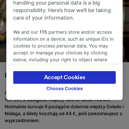
handling your personal data is a big
responsibility. Here’s how we’ll be taking
care of your information.
We and our
115
partners store and/or access
information on a device, such as unique IDs in
cookies to process personal data. You may
accept or manage your choices by clicking
below, including your right to object where
legitimate interest is used, or at any time in
the privacy policy page. These choices will be
Pociągi z Oviedo do Málaga
Accept Cookies
signaled to our partners and will not affect
browsing data. Your data will not be used for
Choose Cookies
Czas podróży między Oviedo i Málaga wynosi średnio
tracking purposes if you have asked us not to
10h 9m, a odległość między nimi to około 749 km.
track you.
Normalnie kursuje 6 pociągów dziennie między Oviedo i
We and our partners process data to provide:
Málaga, a bilety kosztują od 44 €, jeśli zarezerwujesz z
Use precise geolocation data. Actively scan
wyprzedzeniem.
device characteristics for identification. Store