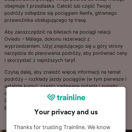
obejmuje 1 przediaska. Całość lub część Twojej
podróży odbędzie się pociągiem Renfe, głównego
przewoźnika obsługującego tę trasę.
Aby zaoszczędzić na biletach na pociągi relacji
Oviedo – Málaga, dokonu rezerwacji z
wyprzedzeniem. Użyj znajdującego się u góry strony
narzędzia do planowania podróży, aby porównać ceny
i skorzystać z najniższych taryf.
Czytaj dalej, aby znaleźć więcej informacji na temat
podróży – rozkłady jazdy pociągów (w tym pierwsze i
ostatnie kursy), często zadawane pytania i porady
dotyczące wyszukiwania tanich biletów kolejowych.
Chcesz przejść od razu do rezerwacji? Już teraz
poszukaj biletów w naszym serwisie!
Your privacy and us
Thanks for trusting Trainline. We know