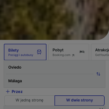
Pobyt
Atrakcj
Bilety
Booking.com
GetYourG
Pociągi i autobusy
Przez
W jedną stronę
W dwie strony