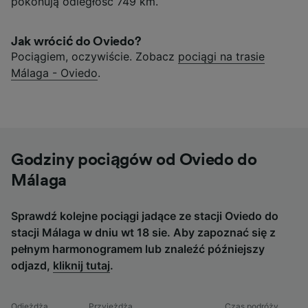
pokonują odległość 749 km.
Jak wrócić do Oviedo?
Pociągiem, oczywiście. Zobacz
pociągi na trasie
Málaga - Oviedo
.
Godziny pociągów od Oviedo do
Málaga
Sprawdź kolejne pociągi jadące ze stacji Oviedo do
stacji Málaga w dniu wt 18 sie. Aby zapoznać się z
pełnym harmonogramem lub znaleźć późniejszy
odjazd,
kliknij tutaj
.
Odjeżdża
Przyjeżdża
Czas podróży