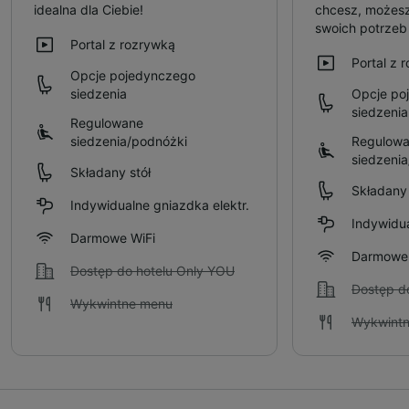
idealna dla Ciebie!
chcesz, możesz
swoich potrze
Portal z rozrywką
Portal z 
Opcje pojedynczego
siedzenia
Opcje po
siedzenia
Regulowane
siedzenia/podnóżki
Regulow
siedzeni
Składany stół
Składany 
Indywidualne gniazdka elektr.
Indywidua
Darmowe WiFi
Darmowe 
Dostęp do hotelu Only YOU
Dostęp d
Wykwintne menu
Wykwint