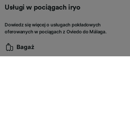
Usługi w pociągach iryo
Dowiedz się więcej o usługach pokładowych
oferowanych w pociągach z Oviedo do Málaga.
Bagaż
-
Posiłki i napoje
-
Rozrywka
-