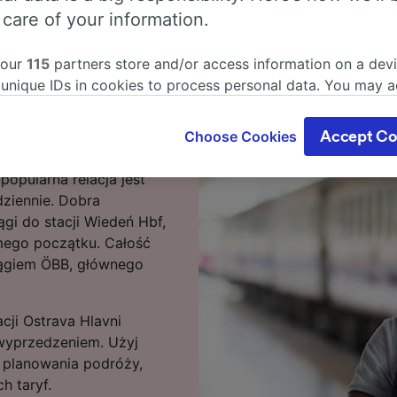
 care of your information.
 our
115
partners store and/or access information on a devi
podróży pociągiem relacji
 unique IDs in cookies to process personal data. You may 
e znajdziesz.
ge your choices by clicking below, including your right to 
gitimate interest is used, or at any time in the privacy poli
Ostrava Hlavni Nádraží –
Choose Cookies
Accept Co
oices will be signaled to our partners and will not affect 
ursem przyspieszonym
our data will not be used for tracking purposes if you have
opularna relacja jest
o track you.
ziennie. Dobra
gi do stacji Wiedeń Hbf,
our partners process data to provide:
mego początku. Całość
ise geolocation data. Actively scan device characteristics 
iągiem ÖBB, głównego
cation. Store and/or access information on a device. Person
sing and content, advertising and content measurement, au
h and services development.
cji Ostrava Hlavni
Partners
 wyprzedzeniem. Użyj
o planowania podróży,
h taryf.