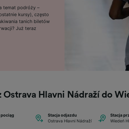
na temat podróży –
statnie kursy), często
kiwania tanich biletów
wacji? Już teraz
z Ostrava Hlavni Nádraží do W
 pociąg
Stacja odjazdu
Stacja pr
Ostrava Hlavni Nádraží
Wiedeń H