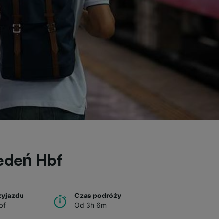
iedeń Hbf
zyjazdu
Czas podróży
bf
Od 3h 6m