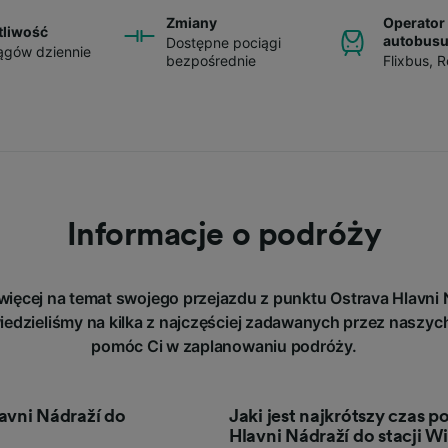
Zmiany
Operator 
tliwość
autobus
Dostępne pociągi
ągów dziennie
bezpośrednie
Flixbus
,
R
Informacje o podróży
więcej na temat swojego przejazdu z punktu Ostrava Hlavni 
dzieliśmy na kilka z najczęściej zadawanych przez naszych
pomóc Ci w zaplanowaniu podróży.
lavni Nádraží do
Jaki jest najkrótszy czas 
Hlavni Nádraží do stacji W