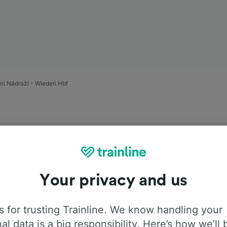
ni Nádraží - Wiedeń Hbf
Your privacy and us
pociągiem
 for trusting Trainline. We know handling your
Nádraží –
al data is a big responsibility. Here’s how we’ll 