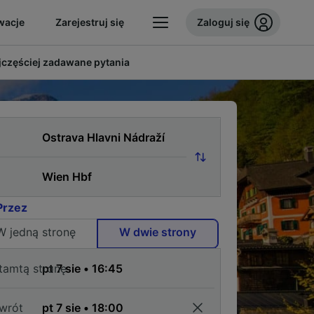
wacje
Zarejestruj się
Zaloguj się
jczęściej zadawane pytania
Przez
W jedną stronę
W dwie strony
tamtą stronę
wrót