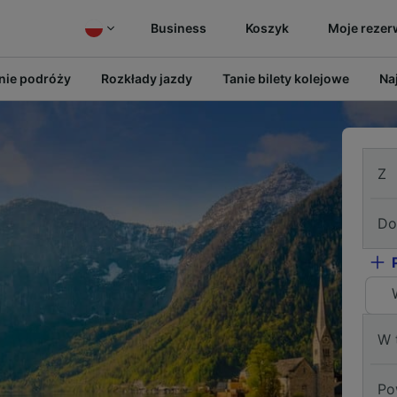
Business
Koszyk
Moje rezer
ie podróży
Rozkłady jazdy
Tanie bilety kolejowe
Na
Z
Do
W 
Po