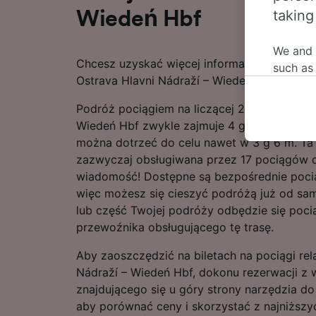
taking
Wiedeń Hbf
We and
Chcesz uzyskać więcej informacji na temat 
such as
Ostrava Hlavni Nádraží – Wiedeń Hbf? Tutaj j
or mana
where le
Podróż pociągiem na liczącej 231 km trasie 
These ch
Wiedeń Hbf zwykle zajmuje 4 g 6 m, lecz k
data. Y
można dotrzeć do celu nawet w 3 g 6 m. Ta p
us not t
zazwyczaj obsługiwana przez 17 pociągów d
wiadomość! Dostępne są bezpośrednie pocią
We and 
więc możesz się cieszyć podróżą już od sa
Use prec
lub część Twojej podróży odbędzie się poc
identifi
adverti
przewoźnika obsługującego tę trasę.
researc
Aby zaoszczędzić na biletach na pociągi rela
List of 
Nádraží – Wiedeń Hbf, dokonu rezerwacji z
znajdującego się u góry strony narzędzia d
aby porównać ceny i skorzystać z najniższyc