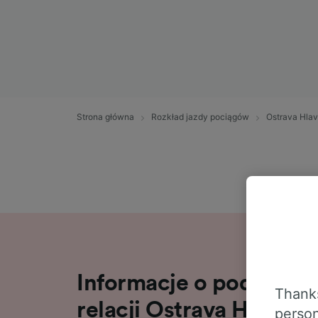
Strona główna
Rozkład jazdy pociągów
Ostrava Hlav
Informacje o podróży 
Thanks
relacji Ostrava Hlavni 
person