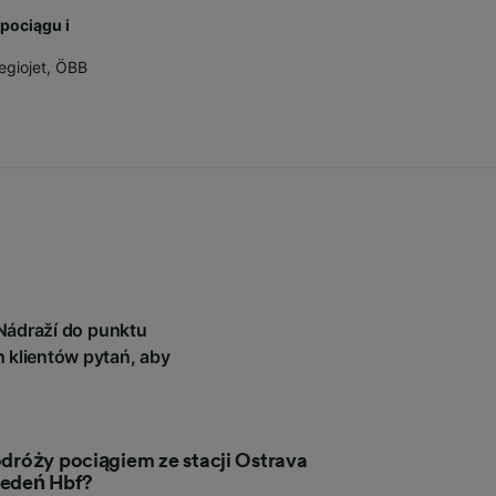
pociągu i
u
egiojet
,
ÖBB
Nádraží do punktu
 klientów pytań, aby
podróży pociągiem ze stacji Ostrava
iedeń Hbf?