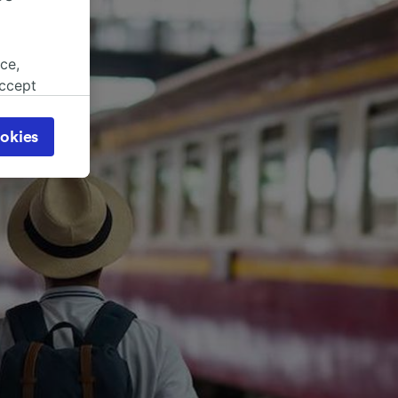
ce,
accept
object
cy page.
okies
browsing
 asked
for
alised
dience