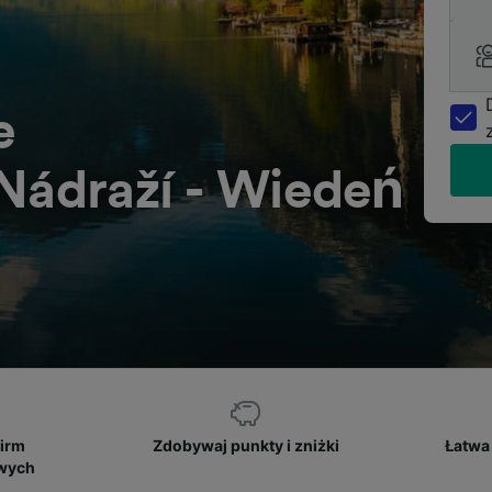
e
 Nádraží - Wiedeń
firm
Zdobywaj punkty i zniżki
Łatwa 
owych