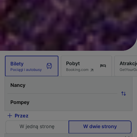
Pobyt
Atrakcj
Bilety
Booking.com
GetYourG
Pociągi i autobusy
Przez
W jedną stronę
W dwie strony