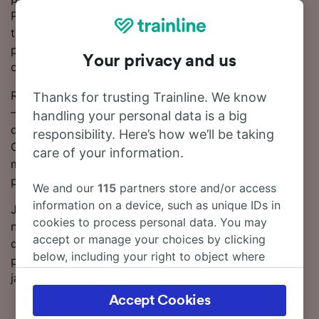
Ponieważ głównym przewoźnikiem obsługującym tę
trasę jest SNCF, najprawdopodobniej całość lub
przynajmniej część swojej podróży do stacji Pompey
Your privacy and us
odbędziesz pociągiem tej firmy.
Rezerwuj bilety kolejowe na przejazd na trasie Nancy
Thanks for trusting Trainline. We know
– Pompey z wyprzedzeniem zamiast kupować je w
handling your personal data is a big
dniu podróży, aby załapać się na najtańsze taryfy.
responsibility. Here’s how we’ll be taking
Ceny biletów na przejazd na trasie Nancy – Pompey
care of your information.
można znaleźć za pomocą naszego narzędzia do
planowania podróży.
We and our
115
partners store and/or access
information on a device, such as unique IDs in
Jeśli chcesz dokonać rezerwacji, już dziś poszukaj w
cookies to process personal data. You may
naszym serwisie tanich biletów kolejowych. Czytaj
accept or manage your choices by clicking
dalej, aby znaleźć więcej informacji na temat podróży
below, including your right to object where
pociągiem do stacji Pompey, w tym nasz rozkład
legitimate interest is used, or at any time in
jazdy zawierający pierwszy i ostatni kurs.
the privacy policy page. These choices will be
Accept Cookies
signaled to our partners and will not affect