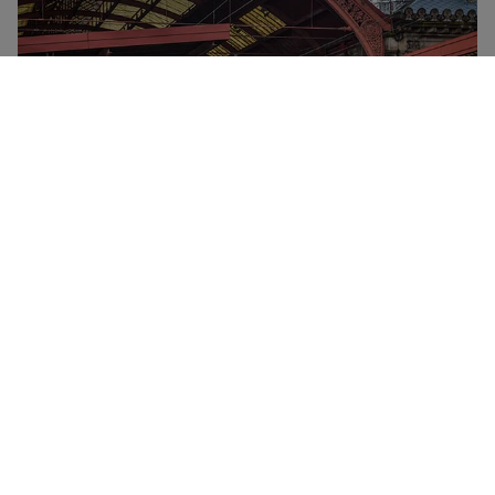
SNCF to krajowy przewoźnik francuski. Obsługuje
wszystkie pociągi krajowe i trasy w całej Francji, a
także połączenia międzynarodowe do Hiszpanii i
Niemiec. Istnieją trzy różne typy pociągów krajowych
jeżdżących pod marką SNCF – TGV (pociągi dużych
prędkości z pełną obsługą łączące główne miasta