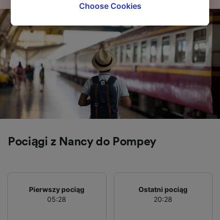
browsing data. Your data will not be used for
Choose Cookies
tracking purposes if you have asked us not to
track you.
We and our partners process data to provide:
Use precise geolocation data. Actively scan
device characteristics for identification. Store
and/or access information on a device.
Personalised advertising and content,
advertising and content measurement,
audience research and services development.
List of Partners
Pociągi z Nancy do Pompey
Pierwszy pociąg
Ostatni pociąg
05:28
20:28