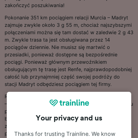
zakończyć poszukiwania!
Pokonanie 351 km pociągiem relacji Murcia – Madryt
zajmuje zwykle około 3 g 55 m, chociaż najszybszymi
połączeniami można się tam dostać w zaledwie 2 g 43
m. Zwykle trasa ta jest obsługiwana przez 14
pociągów dziennie. Nie musisz się martwić o
przesiadki, ponieważ dostępne są bezpośrednie
pociągi. Ponieważ głównym przewoźnikiem
obsługującym tę trasę jest Renfe, najprawdopodobniej
całość lub przynajmniej część swojej podróży do
stacji Madryt odbędziesz pociągiem tej firmy.
Rezerwuj bilety kolejowe na przejazd na trasie Murcia
– Madryt z wyprzedzeniem zamiast kupować je w dniu
podróży, aby załapać się na najtańsze taryfy. Ceny
Your privacy and us
biletów na przejazd na trasie Murcia – Madryt można
znaleźć za pomocą naszego narzędzia do planowania
podróży.
Thanks for trusting Trainline. We know