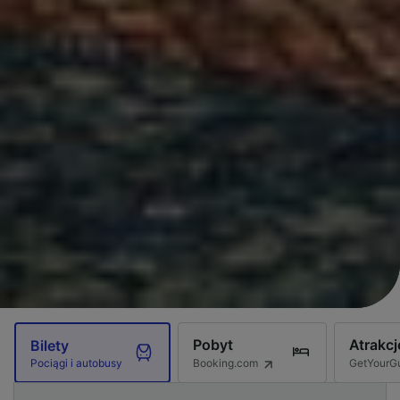
Pobyt
Atrakcj
Bilety
Booking.com
GetYourG
Pociągi i autobusy