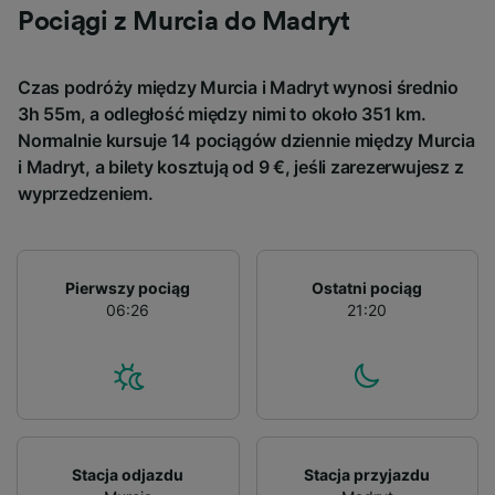
and/or access information on a device.
Pociągi z Murcia do Madryt
Personalised advertising and content,
advertising and content measurement,
audience research and services development.
Czas podróży między Murcia i Madryt wynosi średnio
3h 55m, a odległość między nimi to około 351 km.
List of Partners
Normalnie kursuje 14 pociągów dziennie między Murcia
i Madryt, a bilety kosztują od 9 €, jeśli zarezerwujesz z
wyprzedzeniem.
Pierwszy pociąg
Ostatni pociąg
06:26
21:20
Stacja odjazdu
Stacja przyjazdu