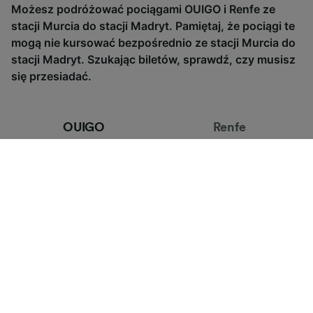
Możesz podróżować pociągami OUIGO i Renfe ze
stacji Murcia do stacji Madryt. Pamiętaj, że pociągi te
mogą nie kursować bezpośrednio ze stacji Murcia do
stacji Madryt. Szukając biletów, sprawdź, czy musisz
się przesiadać.
OUIGO
Renfe