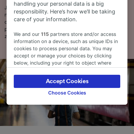
handling your personal data is a big
Jeśli chcesz dokonać rezerwacji, już dziś poszukaj w
responsibility. Here’s how we’ll be taking
naszym serwisie tanich biletów kolejowych. Czytaj
care of your information.
dalej, aby znaleźć więcej informacji na temat podróży
pociągiem do stacji Madryt, w tym nasz rozkład jazdy
We and our
115
partners store and/or access
zawierający pierwszy i ostatni kurs.
information on a device, such as unique IDs in
cookies to process personal data. You may
accept or manage your choices by clicking
below, including your right to object where
legitimate interest is used, or at any time in
the privacy policy page. These choices will be
Accept Cookies
signaled to our partners and will not affect
browsing data. Your data will not be used for
Choose Cookies
tracking purposes if you have asked us not to
track you.
We and our partners process data to provide:
Use precise geolocation data. Actively scan
device characteristics for identification. Store