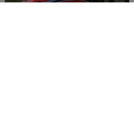
Trenitalia to krajowy włoski przewoźnik z flotą
pociągów dużych prędkości (Frecciarossa,
Frecciargento), pociągów Frecciabianca, pociągów
Intercity i nocnych Intercity oraz pociągów
regionalnych. Trenitalia oferuje zniżki i promocje
specjalne we wszystkich kategoriach przewozów.
Oferuje również dwa rodzaje biletów zniżkowych dla
osób młodych do 30 roku życia i osób powyżej 60
roku życia, a także kartę lojalnościową
CartaFRECCIA.