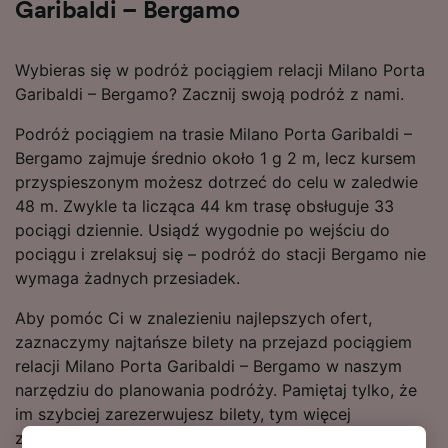
Garibaldi – Bergamo
Wybieras się w podróż pociągiem relacji Milano Porta
Garibaldi – Bergamo? Zacznij swoją podróż z nami.
Podróż pociągiem na trasie Milano Porta Garibaldi –
Bergamo zajmuje średnio około 1 g 2 m, lecz kursem
przyspieszonym możesz dotrzeć do celu w zaledwie
48 m. Zwykle ta licząca 44 km trasę obsługuje 33
pociągi dziennie. Usiądź wygodnie po wejściu do
pociągu i zrelaksuj się – podróż do stacji Bergamo nie
wymaga żadnych przesiadek.
Aby pomóc Ci w znalezieniu najlepszych ofert,
zaznaczymy najtańsze bilety na przejazd pociągiem
relacji Milano Porta Garibaldi – Bergamo w naszym
narzędziu do planowania podróży. Pamiętaj tylko, że
im szybciej zarezerwujesz bilety, tym więcej
zaoszczędzisz!