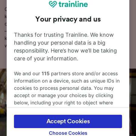
Chcesz już teraz zarezerwować swoje bilety
kolejowe? Poszukaj ich w naszym serwisie. Czytaj
Your privacy and us
dalej, aby znaleźć więcej informacji na temat podróży
– rozkłady jazdy pociągów (w tym pierwsze i ostatnie
Thanks for trusting Trainline. We know
kursy), często zadawane pytania i porady dotyczące
handling your personal data is a big
wyszukiwania tanich biletów kolejowych.
responsibility. Here’s how we’ll be taking
care of your information.
We and our
115
partners store and/or access
information on a device, such as unique IDs in
cookies to process personal data. You may
accept or manage your choices by clicking
below, including your right to object where
legitimate interest is used, or at any time in
the privacy policy page. These choices will be
Accept Cookies
signaled to our partners and will not affect
browsing data. Your data will not be used for
Choose Cookies