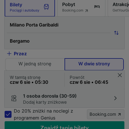
Pobyt
Atrakcj
Bilety
Booking.com
GetYourG
Pociągi i autobusy
Przez
W jedną stronę
W dwie strony
W tamtą stronę
Powrót
1 osoba dorosła (30-59)
Dodaj karty zniżkowe
Do 20% zniżki na noclegi z
Booking.com
programem Genius
Znajdź tanie bilety