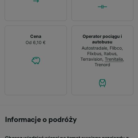
Cena
Operator pociągu i
autobusu
Od 6,10 €
Autostradale
,
Flibco
,
Flixbus
,
Itabus
,
Terravision
,
Trenitalia
,
Trenord
Informacje o podróży
Chcesz wiedzieć więcej na temat swojego przejazdu z