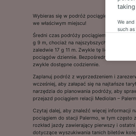
taking
Wybieras się w podróż pociągiem relacji Me
We and
we właściwym miejscu!
such as
Średni czas podróży pociągiem relacji Medi
or mana
g 9 m, chociaż na najszybszych trasach prz
where le
zaledwie 17 g 11 m. Zwykle tę licząca 887 km
These ch
pociągów dziennie. Bezpośrednie pociągi do
data. Y
zwykle dostępne codziennie.
us not t
Zaplanuj podróż z wyprzedzeniem i zarezerw
We and 
wcześniej, aby załapać się na najtańsze tary
Use prec
identifi
narzędzia do planowania podróży, aby spra
adverti
przejazd pociągiem relacji Mediolan – Paler
researc
Czytaj dalej, aby znaleźć więcej informacji
List of 
pociągiem do stacji Palermo, w tym często 
rozkład jazdy zawierający pierwszy i ostatn
dotyczące wyszukiwania tanich biletów kole