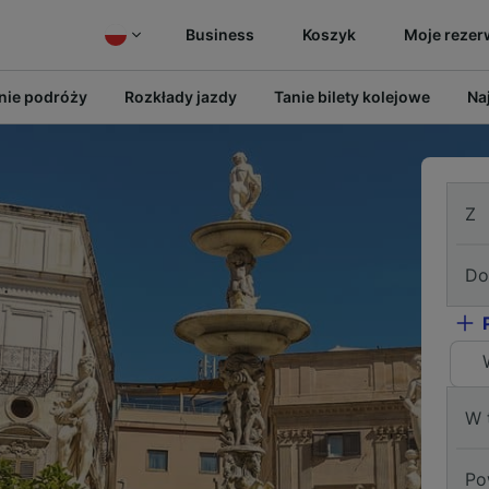
Business
Koszyk
Moje rezer
ie podróży
Rozkłady jazdy
Tanie bilety kolejowe
Na
Z
Do
W 
Po