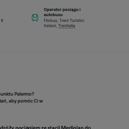
Operator pociągu i
autobusu
 €
Flixbus
,
Treni Turistici
Italiani
,
Trenitalia
punktu Palermo?
tań, aby pomóc Ci w
podróży pociągiem ze stacji Mediolan do