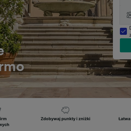
e
ermo
firm
Zdobywaj punkty i zniżki
Łatwa 
owych