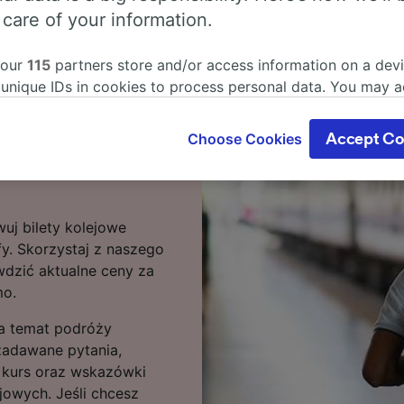
 care of your information.
diolan – Palermo? Jesteś
 our
115
partners store and/or access information on a devi
 unique IDs in cookies to process personal data. You may 
olan – Palermo wynosi 19
ge your choices by clicking below, including your right to 
ejazd może trwać
gitimate interest is used, or at any time in the privacy poli
Choose Cookies
Accept Co
 tras obsługuje 9
oices will be signaled to our partners and will not affect 
 stacji Palermo są
our data will not be used for tracking purposes if you have
o track you.
uj bilety kolejowe
our partners process data to provide:
fy. Skorzystaj z naszego
ise geolocation data. Actively scan device characteristics 
cation. Store and/or access information on a device. Person
wdzić aktualne ceny za
sing and content, advertising and content measurement, au
mo.
h and services development.
 na temat podróży
Partners
zadawane pytania,
i kurs oraz wskazówki
jowych. Jeśli chcesz