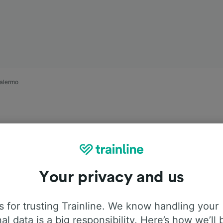
Palermo
Your privacy and us
asie
 for trusting Trainline. We know handling your
7 g 11 m
al data is a big responsibility. Here’s how we’ll 