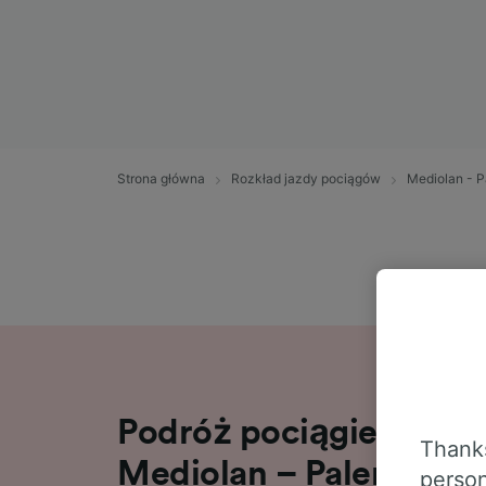
Strona główna
Rozkład jazdy pociągów
Mediolan - 
Podróż pociągiem na tr
Thanks
Mediolan – Palermo w 1
person