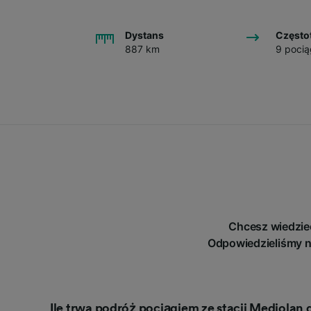
Dystans
Często
887 km
9 pocią
Chcesz wiedzie
Odpowiedzieliśmy n
Ile trwa podróż pociągiem ze stacji Mediolan 