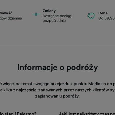
Zmiany
tliwość
Cena
Dostępne pociągi
gów dziennie
Od 59,90
bezpośrednie
Informacje o podróży
ć więcej na temat swojego przejazdu z punktu Mediolan do 
a kilka z najczęściej zadawanych przez naszych klientów py
zaplanowaniu podróży.
do stacji Palermo?
Jaki jest najkrótszy czas 