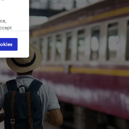
ce,
accept
object
cy page.
okies
browsing
 asked
for
alised
dience