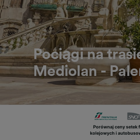
Pociągi na trasi
Mediolan - Pal
Porównaj ceny setek 
kolejowych i autobus