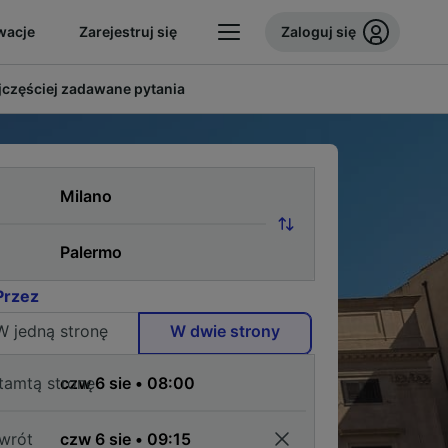
wacje
Zarejestruj się
Zaloguj się
jczęściej zadawane pytania
Przez
W jedną stronę
W dwie strony
tamtą stronę
wrót